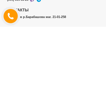
КОНТАКТЫ
г.Харьков р.Барабашова маг. 21-01-258
ЛИЧНЫЙ КАБИНЕТ
История заказов
Личный Кабинет
ДОПОЛНИТЕЛЬНО
Производители (бренды)
ИНФОРМАЦИЯ
Контакты
Доставка и оплата
Договор публичной оферты