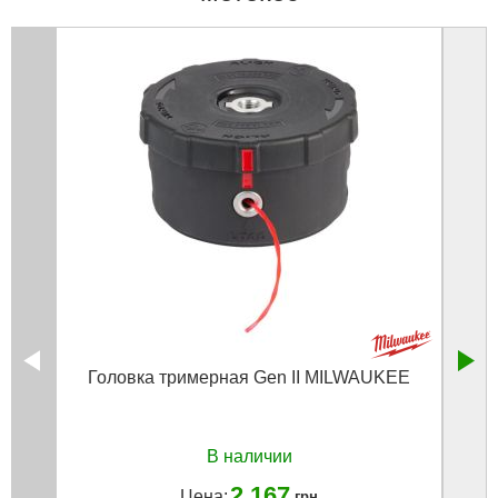
Головка тримерная Gen II MILWAUKEE
Голо
до 
В наличии
2 167
Цена:
грн