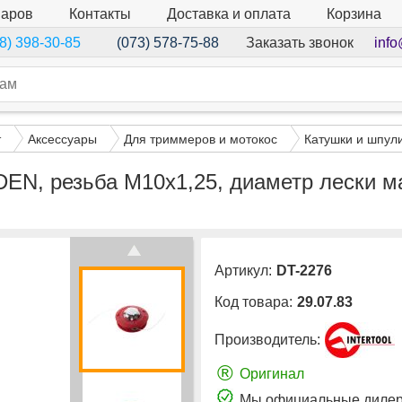
варов
Контакты
Доставка и оплата
Корзина
Заказать звонок
info
8) 398-30-85
(073) 578-75-88
т
Аксессуары
Для триммеров и мотокос
Катушки и шпул
N, резьба М10х1,25, диаметр лески ма
Артикул:
DT-2276
Код товара:
29.07.83
Производитель:
®
Оригинал
Мы официальные дилер