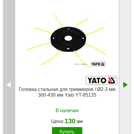
Головка стальная для триммеров / Ø2-3 мм
300-430 мм Yato YT-85135
адап
В наличии
130
Цена:
грн
Купить