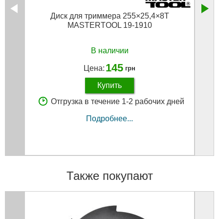
Диск для триммера 255×25,4×8Т
Нож
MASTERTOOL 19-1910
тве
В наличии
145
Цена:
грн
Купить
Отгрузка в течение 1-2 рабочих дней
Подробнее...
Также покупают