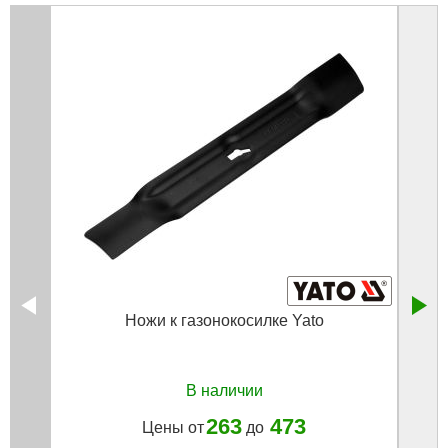
Ножи к газонокосилке Yato
Нож д
В наличии
263
473
Цены от
до