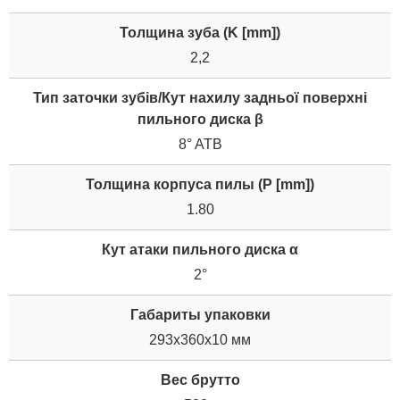
Толщина зуба (K [mm])
2,2
Тип заточки зубів/Кут нахилу задньої поверхні
пильного диска β
8° ATB
Толщина корпуса пилы (P [mm])
1.80
Кут атаки пильного диска α
2°
Габариты упаковки
293x360x10 мм
Вес брутто