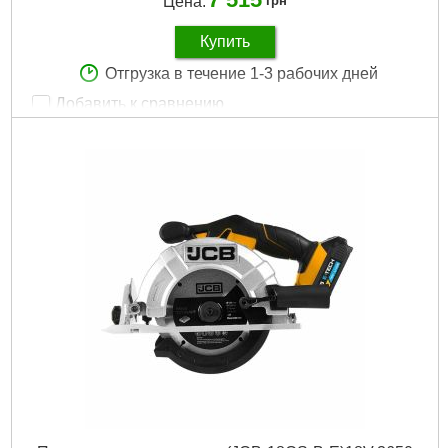
Цена:
грн
Купить
Отгрузка в течение 1-3 рабочих дней
Добавить к сравнению
Артикул:
JCB-18BLCD-2XB-E
Код товара:
28.93.29
Ёмкость аккумулятора:
2Ач
Количество АКБ в комплекте:
1
Количество скоростей:
2
Комплектация:
аккумулятор, зарядное устройство
Напряжение аккумулятора:
18 В
Питание:
Аккумуляторный
Тип аккумулятора:
Li-Ion
Подробнее...