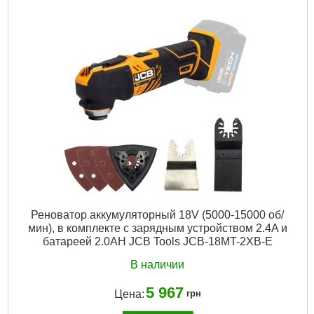
Ёмкость аккумулятора:
2Ач
Количество АКБ в комплекте:
1
Количество скоростей:
2
Комплектация:
аккумулятор, зарядное устройство
Напряжение аккумулятора:
18 В
Питание:
Аккумуляторный
Тип аккумулятора:
Li-Ion
Подробнее...
Реноватор аккумуляторный 18V (5000-15000 об/
мин), в комплекте с зарядным устройством 2.4A и
батареей 2.0AH JCB Tools JCB-18MT-2XB-E
В наличии
5 967
Цена:
грн