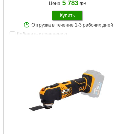
5 783
Цена:
грн
Купить
Отгрузка в течение 1-3 рабочих дней
Добавить к сравнению
Артикул:
JCB-18CD-2XB-E
Код товара:
28.93.31
Ёмкость аккумулятора:
2Ач
Количество АКБ в комплекте:
1
Количество скоростей:
2
Комплектация:
аккумулятор, зарядное устройство
Напряжение аккумулятора:
18 В
Питание:
Аккумуляторный
Тип аккумулятора:
Li-Ion
Подробнее...