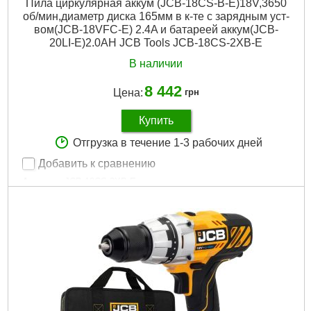
Пила циркулярная аккум (JCB-18CS-B-E)18V,3650
об/мин,диаметр диска 165мм в к-те с зарядным уст-
вом(JCB-18VFC-E) 2.4A и батареей аккум(JCB-
20LI-E)2.0AH JCB Tools JCB-18CS-2XB-E
В наличии
8 442
Цена:
грн
Купить
Отгрузка в течение 1-3 рабочих дней
Добавить к сравнению
Артикул:
JCB-18CS-2XB-E
Код товара:
29.44.38
Подробнее...