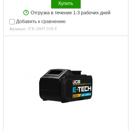
Купить
Отгрузка в течение 1-3 рабочих дней
Добавить к сравнению
Артикул:
JCB-18MT-2XB-E
Код товара:
28.93.37
Напряжение аккумулятора:
18 В
Питание:
Аккумуляторный
Тип аккумулятора:
Li-Ion
Подробнее...