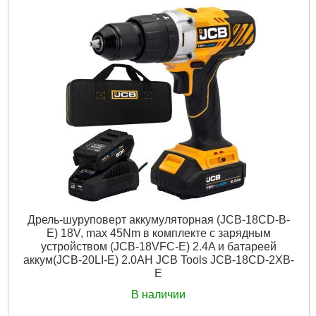
Напряжение аккумулятора:
18 В
Питание:
Аккумуляторный
Тип аккумулятора:
Li-Ion
Подробнее...
Дрель-шуруповерт аккумуляторная (JCB-18CD-B-
E) 18V, max 45Nm в комплекте с зарядным
устройством (JCB-18VFC-E) 2.4A и батареей
аккум(JCB-20LI-E) 2.0AH JCB Tools JCB-18CD-2XB-
E
В наличии