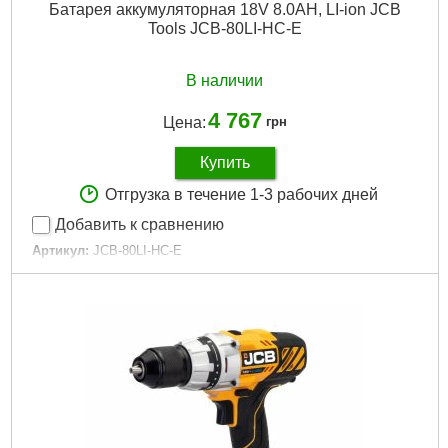
Батарея аккумуляторная 18V 8.0AH, LI-ion JCB
Tools JCB-80LI-HC-E
В наличии
4 767
Цена:
грн
Купить
Отгрузка в течение 1-3 рабочих дней
Добавить к сравнению
Артикул:
JCB-80LI-HC-E
Код товара:
28.93.28
Ёмкость аккумулятора:
8Ач
Количество АКБ в комплекте:
1
Комплектация:
аккумулятор
Напряжение аккумулятора:
18 В
Тип аккумулятора:
Li-Ion
Подробнее...