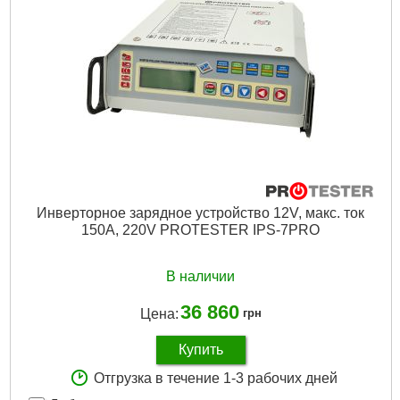
Разъемы:
USB|Type-C|Розетка AC 220В
Выходное напряжение:
220 В
Особенности:
Фонарик|Индикатор уровня заряда|Быстрая
зарядка
Материал корпуса:
Пластик
Цвет корпуса:
Серый
Дли­на:
296 мм
Ширина:
150 мм
Высота:
180 мм
Подробнее...
Инверторное зарядное устройство 12V, макс. ток
150A, 220V PROTESTER IPS-7PRO
В наличии
36 860
Цена:
грн
Купить
Отгрузка в течение 1-3 рабочих дней