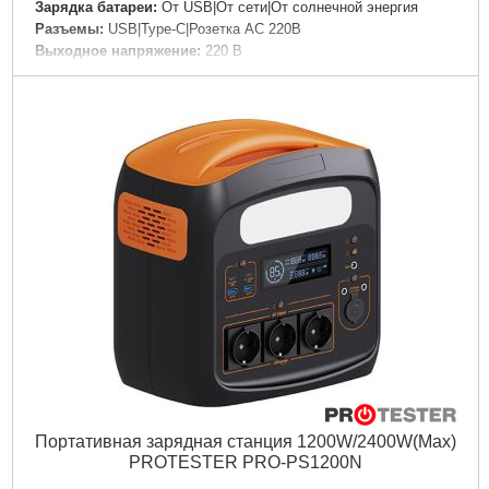
Зарядка батареи:
От USB|От сети|От солнечной энергия
Разъемы:
USB|Type-C|Розетка AC 220В
Выходное напряжение:
220 В
Особенности:
Фонарик|Индикатор уровня заряда|Быстрая
зарядка
Материал корпуса:
Пластик
Цвет корпуса:
Серый
Дли­на:
385 мм
Ширина:
192 мм
Высота:
192 мм
Подробнее...
Портативная зарядная станция 1200W/2400W(Max)
PROTESTER PRO-PS1200N