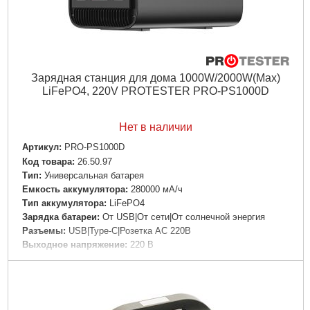
Зарядная станция для дома 1000W/2000W(Max)
LiFePO4, 220V PROTESTER PRO-PS1000D
Нет в наличии
Артикул:
PRO-PS1000D
Код товара:
26.50.97
Tип:
Универсальная батарея
Емкость аккумулятора:
280000 мА/ч
Тип аккумулятора:
LiFePO4
Зарядка батареи:
От USB|От сети|От солнечной энергия
Разъемы:
USB|Type-C|Розетка AC 220В
Выходное напряжение:
220 В
Особенности:
Фонарик|Индикатор уровня заряда|Быстрая
зарядка
Материал корпуса:
Пластик
Цвет корпуса:
Черный