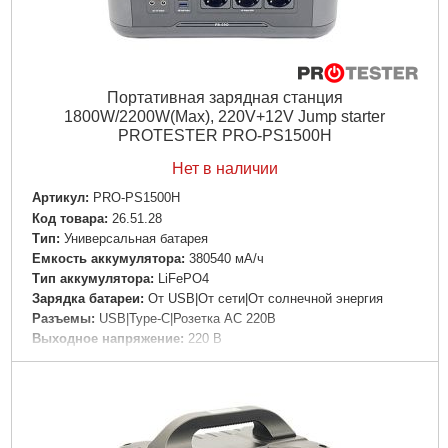
Портативная зарядная станция
1800W/2200W(Max), 220V+12V Jump starter
PROTESTER PRO-PS1500H
Нет в наличии
Артикул:
PRO-PS1500H
Код товара:
26.51.28
Tип:
Универсальная батарея
Емкость аккумулятора:
380540 мА/ч
Тип аккумулятора:
LiFePO4
Зарядка батареи:
От USB|От сети|От солнечной энергия
Разъемы:
USB|Type-C|Розетка AC 220В
Выходное напряжение:
220 В
Особенности:
Фонарик|Индикатор уровня заряда|Быстрая
зарядка
Материал корпуса:
Пластик
Цвет корпуса:
Серый
Дли­на:
360 мм