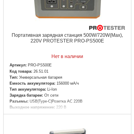
Портативная зарядная станция 500W/720W(Max),
220V PROTESTER PRO-PS500E
Нет в наличии
Артикул:
PRO-PS500E
Код товара:
26.51.01
Tип:
Универсальная батарея
Емкость аккумулятора:
156000 мА/ч
Тип аккумулятора:
Li-Ion
Зарядка батареи:
От сети
Разъемы:
USB|Type-C|Розетка AC 220В
Выходное напряжение:
220 В
Особенности:
Фонарик|Индикатор уровня заряда|Быстрая
зарядка
Материал корпуса:
Пластик
Цвет корпуса:
Серый