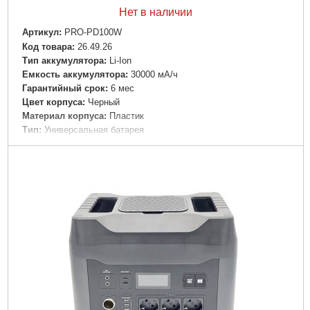
Нет в наличии
Артикул:
PRO-PD100W
Код товара:
26.49.26
Тип аккумулятора:
Li-Ion
Емкость аккумулятора:
30000 мА/ч
Гарантийный срок:
6 мес
Цвет корпуса:
Черный
Материал корпуса:
Пластик
Tип:
Универсальная батарея
Цвет:
Черный
Выходное напряжение:
20 В
Особенности:
Фонарик|Быстрая зарядка
Разъемы:
USB|Type-C
Зарядка батареи:
От USB|От сети
Входное напряжение:
20 В
Габариты упаковки:
186x110x58 мм
Вес брутто:
704 г
Подробнее...