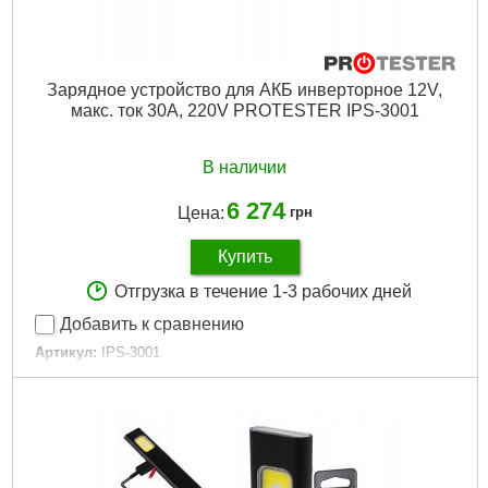
Зарядное устройство для АКБ инверторное 12V,
макс. ток 30A, 220V PROTESTER IPS-3001
В наличии
6 274
Цена:
грн
Купить
Отгрузка в течение 1-3 рабочих дней
Добавить к сравнению
Артикул:
IPS-3001
Код товара:
25.15.56
Гарантийный срок:
12 мес
Емкость аккумулятора:
400 А·ч
Напряжение зарядки:
12 В
Тип:
Зарядное
Ток заряда:
30 А