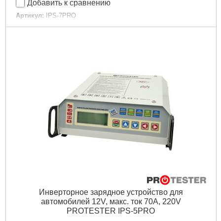
Добавить к сравнению
Артикул:
IPS-7PRO
Код товара:
25.15.52
Вес:
9 кг
Гарантийный срок:
12 мес
Емкость аккумулятора:
1800 А·ч
Количество режимов заряда:
3
Напряжение зарядки:
12 В
Тип:
Зарядное
Ток заряда:
150 А
Подробнее...
Инверторное зарядное устройство для
автомобилей 12V, макс. ток 70A, 220V
PROTESTER IPS-5PRO