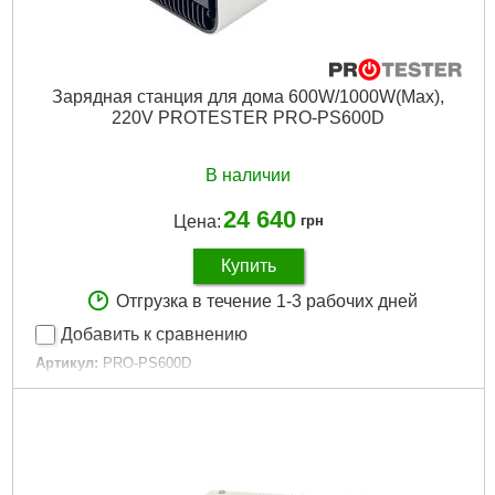
Емкость аккумулятора:
1600 мАч
Время заряда аккумулятора:
1.5 час
Габариты упаковки:
220x100x50 мм
Вес брутто:
190 г
Зарядная станция для дома 600W/1000W(Max),
220V PROTESTER PRO-PS600D
Подробнее...
В наличии
24 640
Цена:
грн
Купить
Отгрузка в течение 1-3 рабочих дней
Добавить к сравнению
Артикул:
PRO-PS600D
Код товара:
26.51.23
Tип:
Универсальная батарея
Емкость аккумулятора:
156000 мА/ч
Тип аккумулятора:
NCM
Зарядка батареи:
От USB|От сети|От солнечной энергия