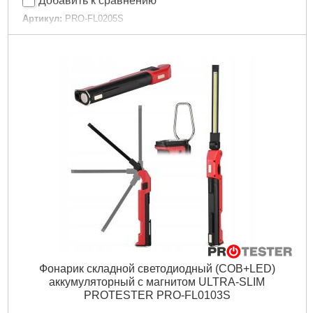
Добавить к сравнению
Артикул:
PRO-FL0205S
Код товара:
30.80.50
Тип лампы:
Светодиодная
Материал корпуса:
Алюминиевый сплав
Световой поток:
500 лм
Режимы работы фонаря:
Максимальный|Средний|
Минимальный
Тип питания:
Аккумулятор
Тип заряда:
USB
Время работы:
5 час
Особенности фонаря:
Красная подсветка
Гарантийный срок:
12 мес
Тип диода:
LED+COB
Тип фонаря:
Ручной
Количество светодиодов:
2 шт
Дли­на:
108 мм
Крепление:
Магнитное
Емкость аккумулятора:
450 мАч
Фонарик складной светодиодный (COB+LED)
Время заряда аккумулятора:
1.3 час
аккумуляторный с магнитом ULTRA-SLIM
Габариты упаковки:
175x100x45 мм
PROTESTER PRO-FL0103S
Вес брутто:
105 г