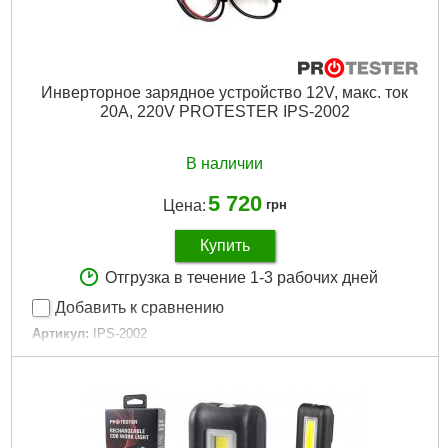
Инверторное зарядное устройство 12V, макс. ток
20A, 220V PROTESTER IPS-2002
В наличии
5 720
Цена:
грн
Купить
Отгрузка в течение 1-3 рабочих дней
Добавить к сравнению
Артикул:
IPS-2002
Код товара:
26.48.75
Емкость аккумулятора:
400 А·ч
Гарантийный срок:
12 мес
Tип:
Зарядное
Ток заряда:
20 А