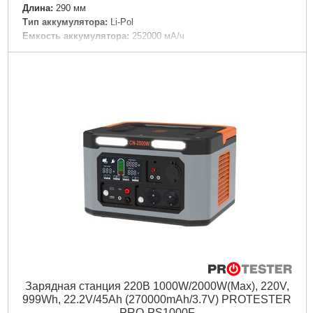
Дли­на:
290 мм
Тип аккумулятора:
Li-Pol
Емкость аккумулятора:
252000 мА/ч
Цвет корпуса:
Желтый
Материал корпуса:
Пластик
Tип:
Универсальная батарея
Выходное напряжение:
220 В
Особенности:
Фонарик|Индикатор уровня заряда|Быстрая
зарядка
Разъемы:
USB|Type-C|Розетка AC 220В
Зарядка батареи:
От USB|От сети|От солнечной энергия
Подробнее...
Зарядная станция 220В 1000W/2000W(Max), 220V,
999Wh, 22.2V/45Ah (270000mAh/3.7V) PROTESTER
PRO-PS1000F