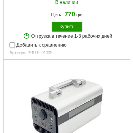
В наличии
Подробнее...
770
Цена:
грн
Купить
Отгрузка в течение 1-3 рабочих дней
Добавить к сравнению
Артикул:
PRO-FL0103S
Код товара:
30.80.53
Тип лампы:
Светодиодная
Материал корпуса:
Пластик
Световой поток:
500 лм
Тип питания:
Аккумулятор
Тип заряда:
USB
Время работы:
6 час
Гарантийный срок:
12 мес
Тип диода:
LED+COB
Тип фонаря:
Ручной
Количество светодиодов:
2 шт
Дли­на:
176 мм
Крепление:
Универсальное