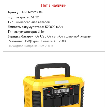
Нет в наличии
Артикул:
PRO-PS2000F
Код товара:
26.51.22
Tип:
Универсальная батарея
Емкость аккумулятора:
570000 мА/ч
Тип аккумулятора:
Li-Ion
Зарядка батареи:
От USB|От сети|От солнечной энергия
Разъемы:
USB|Type-C|Розетка AC 220В
Выходное напряжение:
220 В
Особенности:
Индикатор уровня заряда|Беспроводная
зарядка|Быстрая зарядка
Материал корпуса:
Пластик
Цвет корпуса:
Серый
Подробнее...