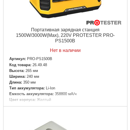
Портативная зарядная станция
1500W/3000W(Max), 220V PROTESTER PRO-
PS1500B
Нет в наличии
Артикул:
PRO-PS1500B
Код товара:
26.49.48
Высота:
265 мм
Ширина:
240 мм
Дли­на:
350 мм
Тип аккумулятора:
Li-Ion
Емкость аккумулятора:
358800 мА/ч
Цвет корпуса:
Желтый
Материал корпуса:
Пластик
Tип:
Универсальная батарея
Выходное напряжение:
220 В
Особенности:
Индикатор уровня заряда|Быстрая зарядка
Разъемы:
USB|Type-C|Розетка AC 220В