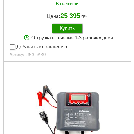
В наличии
25 395
Цена:
грн
Купить
Отгрузка в течение 1-3 рабочих дней
Добавить к сравнению
Артикул:
IPS-5PRO
Код товара:
25.15.53
Вес:
7 кг
Гарантийный срок:
12 мес
Емкость аккумулятора:
1000 А·ч
Количество режимов заряда:
3
Напряжение зарядки:
12 В
Тип:
Зарядное
Ток заряда:
70 А
Подробнее...