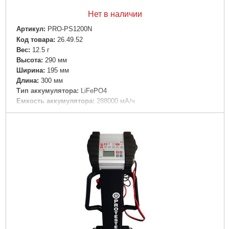
Нет в наличии
Артикул:
PRO-PS1200N
Код товара:
26.49.52
Вес:
12.5 г
Высота:
290 мм
Ширина:
195 мм
Дли­на:
300 мм
Тип аккумулятора:
LiFePO4
Емкость аккумулятора:
288000 мА/ч
Цвет корпуса:
Черный
Материал корпуса:
Пластик
Tип:
Универсальная батарея
Выходное напряжение:
220 В
Особенности:
Фонарик|Быстрая зарядка|Индикатор уровня
заряда
Разъемы:
USB|Type-C|Розетка AC 220В
Зарядка батареи:
От USB|От сети|От солнечной энергия
Подробнее...