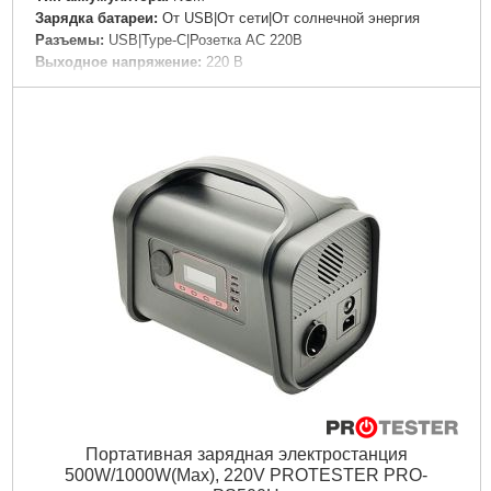
Зарядка батареи:
От USB|От сети|От солнечной энергия
Разъемы:
USB|Type-C|Розетка AC 220В
Выходное напряжение:
220 В
Особенности:
Индикатор уровня заряда|Быстрая зарядка
Материал корпуса:
Пластик
Цвет корпуса:
Синий
Дли­на:
320 мм
Ширина:
230 мм
Высота:
260 мм
Подробнее...
Портативная зарядная электростанция
500W/1000W(Max), 220V PROTESTER PRO-