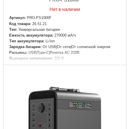
Нет в наличии
Артикул:
PRO-PS1000F
Код товара:
26.51.21
Tип:
Универсальная батарея
Емкость аккумулятора:
270000 мА/ч
Тип аккумулятора:
Li-Ion
Зарядка батареи:
От USB|От сети|От солнечной энергия
Разъемы:
USB|Type-C|Розетка AC 220В
Выходное напряжение:
220 В
Особенности:
Фонарик|Индикатор уровня заряда|Быстрая
зарядка|Беспроводная зарядка
Материал корпуса:
Пластик
Цвет корпуса:
Серый
Дли­на:
319 мм
Ширина:
270 мм
Высота:
207 мм
Подробнее...