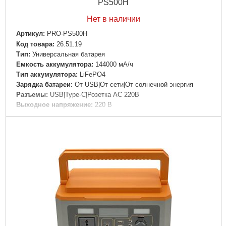
PS500H
Нет в наличии
Артикул:
PRO-PS500H
Код товара:
26.51.19
Tип:
Универсальная батарея
Емкость аккумулятора:
144000 мА/ч
Тип аккумулятора:
LiFePO4
Зарядка батареи:
От USB|От сети|От солнечной энергия
Разъемы:
USB|Type-C|Розетка AC 220В
Выходное напряжение:
220 В
Особенности:
Фонарик|Индикатор уровня заряда|Быстрая
зарядка
Материал корпуса:
Пластик
Цвет корпуса:
Черный
Дли­на:
338 мм
Ширина:
237 мм
Высота:
312 мм
Подробнее...