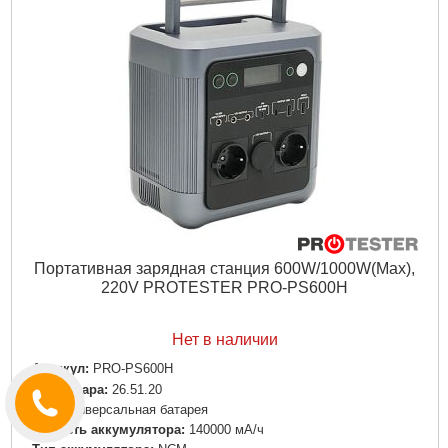
Дли­на:
420 мм
Ширина:
280 мм
Высота:
280 мм
Подробнее...
Портативная зарядная станция 600W/1000W(Max),
220V PROTESTER PRO-PS600H
Нет в наличии
Артикул:
PRO-PS600H
Код товара:
26.51.20
Tип:
Универсальная батарея
Емкость аккумулятора:
140000 мА/ч