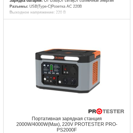
Зарядка батареи:
От USB|От сети|От солнечной энергия
Разъемы:
USB|Type-C|Розетка AC 220В
Выходное напряжение:
220 В
Особенности:
Индикатор уровня заряда|Быстрая зарядка
Материал корпуса:
Пластик
Цвет корпуса:
Синий
Дли­на:
320 мм
Ширина:
230 мм
Высота:
330 мм
Подробнее...
Портативная зарядная станция
2000W/4000W(Max), 220V PROTESTER PRO-
PS2000F