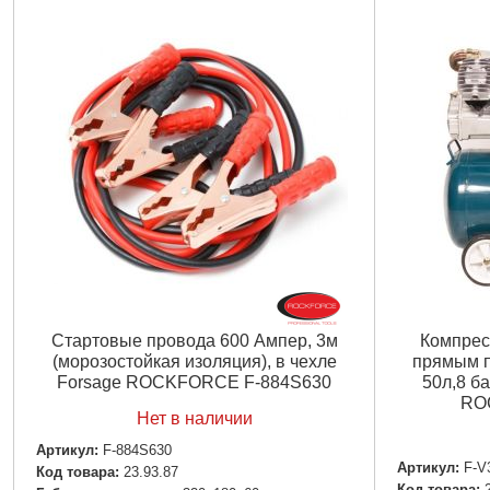
Стартовые провода 600 Aмпер, 3м
Компрес
(морозостойкая изоляция), в чехле
прямым п
Forsage ROCKFORCE F-884S630
50л,8 ба
RO
Нет в наличии
Артикул:
F-884S630
Артикул:
F-V
Код товара:
23.93.87
Код товара: