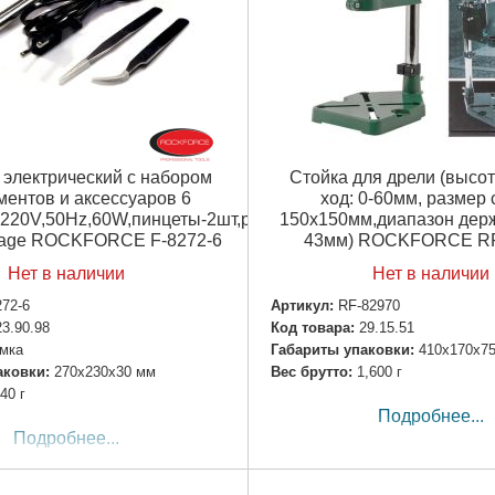
 электрический с набором
Стойка для дрели (высот
ментов и аксессуаров 6
ход: 0-60мм, размер 
220V,50Hz,60W,пинцеты-2шт,расходники)в
150х150мм,диапазон держ
sage ROCKFORCE F-8272-6
43мм) ROCKFORCE RF
Нет в наличии
Нет в наличии
272-6
Артикул:
RF-82970
23.90.98
Код товара:
29.15.51
мка
Габариты упаковки:
410x170x7
аковки:
270x230x30 мм
Вес брутто:
1,600 г
40 г
Подробнее...
Подробнее...