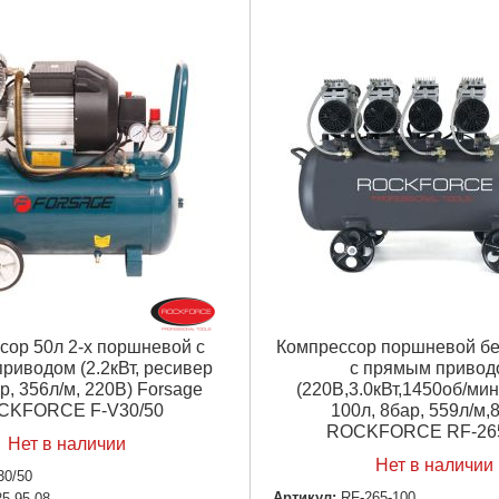
сор 50л 2-х поршневой с
Компрессор поршневой б
риводом (2.2кВт, ресивер
с прямым привод
р, 356л/м, 220В) Forsage
(220В,3.0кВт,1450об/ми
CKFORCE F-V30/50
100л, 8бар, 559л/м,
ROCKFORCE RF-265
Нет в наличии
Нет в наличии
30/50
Артикул:
RF-265-100
25.95.08