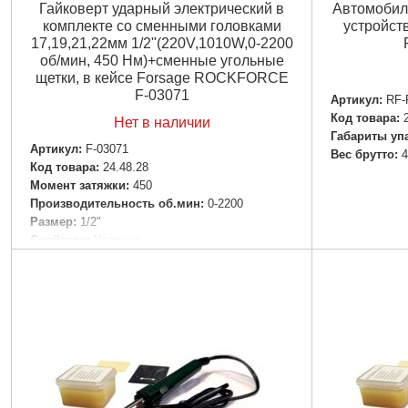
Гайковерт ударный электрический в
Автомобил
комплекте со сменными головками
устройст
17,19,21,22мм 1/2"(220V,1010W,0-2200
об/мин, 450 Нм)+сменные угольные
щетки, в кейсе Forsage ROCKFORCE
F-03071
Артикул:
RF-
Код товара:
Нет в наличии
Габариты уп
Артикул:
F-03071
Вес брутто:
4
Код товара:
24.48.28
Момент затяжки:
450
Производительность об.мин:
0-2200
Размер:
1/2"
Свойство:
Ударные
Упаковка:
Кейс
Габариты упаковки:
370x300x120 мм
Вес брутто:
5,900 г
Подробнее...