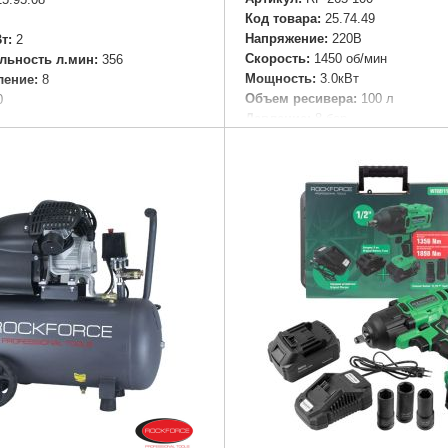
Код товара:
25.74.49
Напряжение:
220В
т:
2
Скорость:
1450 об/мин
льность л.мин:
356
Мощность:
3.0кВт
ление:
8
Объем ресивера:
100 л
0
Давление:
8 бар
Расход воздуха:
559 л/мин
Подробнее...
Подробнее...