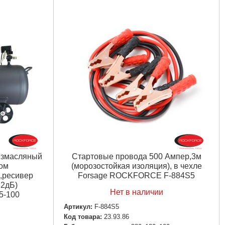
езмасляный
Стартовые провода 500 Aмпер,3м
ом
(морозостойкая изоляция), в чехле
н,ресивер
Forsage ROCKFORCE F-884S5
82дБ)
Нет в наличии
-100
Артикул:
F-884S5
Код товара:
23.93.86