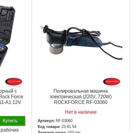
орный c
Полировальная машина
Rock Force
электрическая (220V, 720W)
1-A1 12V
ROCKFORCE RF-03060
Нет в наличии
Купить
Артикул:
RF-03060
Код товара:
23.91.54
3 рабочих
Диаметр круга:
150 мм