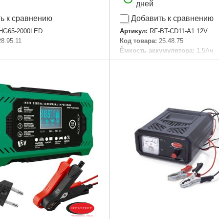
дней
ь к сравнению
Добавить к сравнению
HG65-2000LED
Артикул:
RF-BT-CD11-A1 12V
28.95.11
Код товара:
25.48.75
Ёмкость аккумулятора:
1.5Ач
Подробнее...
Количество АКБ в комплекте:
Количество скоростей:
2
Комплектация:
аккумулятор, за
устройство, биты, сверла, битод
пластиковый кейс
Максимальный диаметр патрон
Максимальный крутящий моме
Напряжение аккумулятора:
14.
Питание:
Аккумуляторный
Режимы работы:
Безударный
Тип аккумулятора:
Li-Ion
Подробнее...