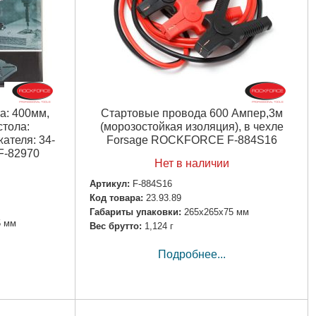
а: 400мм,
Стартовые провода 600 Ампер,3м
стола:
(морозостойкая изоляция), в чехле
ателя: 34-
Forsage ROCKFORCE F-884S16
-82970
Нет в наличии
Артикул:
F-884S16
Код товара:
23.93.89
Габариты упаковки:
265x265x75 мм
5 мм
Вес брутто:
1,124 г
Подробнее...