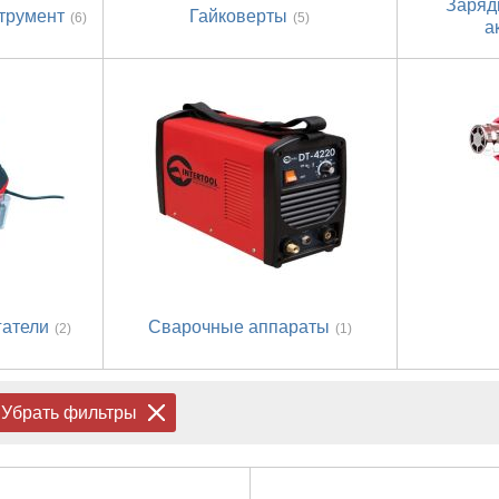
Заряд
трумент
Гайковерты
(6)
(5)
а
гатели
Сварочные аппараты
(2)
(1)
Убрать фильтры