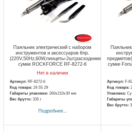
Паяльник электрический с набором
Паяльник
инструментов и аксессуаров 6пр.
инстру
(220V,50Hz,60W,пинцеты-2шт,расходники)в
предметов(
сумке ROCKFORCE RF-8272-6
сумке For
Нет в наличии
Артикул:
RF-8272-6
Артикул:
F-8
Код товара:
24.55.29
Код товара:
Габариты упаковки:
260x210x30 мм
Упаковка:
Су
Вес брутто:
335 г
Габариты уп
Вес брутто:
3
Подробнее...