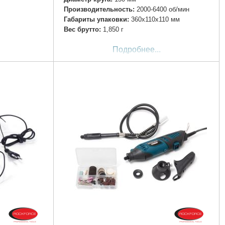
Производительность:
2000-6400 об/мин
Габариты упаковки:
360x110x110 мм
Вес брутто:
1,850 г
Подробнее...
2
рядное
ержатель,
а:
10мм
нт:
26Нм
4 В