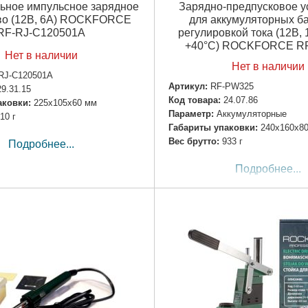
ьное импульсное зарядное
Зарядно-предпусковое у
во (12В, 6А) ROCKFORCE
для аккумуляторных ба
RF-RJ-C120501A
регулировкой тока (12В, 
+40°С) ROCKFORCE R
Нет в наличии
Нет в наличии
RJ-C120501A
Артикул:
RF-PW325
29.31.15
Код товара:
24.07.86
аковки:
225x105x60 мм
Параметр:
Аккумуляторные
10 г
Габариты упаковки:
240x160x8
Вес брутто:
933 г
Подробнее...
Подробнее...