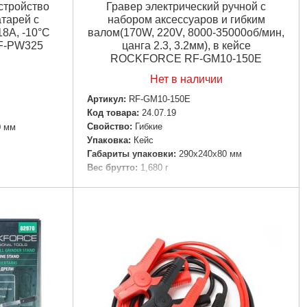
стройство
Гравер электрический ручной с
тарей с
набором аксессуаров и гибким
18А, -10°С
валом(170W, 220V, 8000-35000об/мин,
F-PW325
цанга 2.3, 3.2мм), в кейсе
ROCKFORCE RF-GM10-150E
Нет в наличии
Артикул:
RF-GM10-150E
Код товара:
24.07.19
Свойство:
Гибкие
0 мм
Упаковка:
Кейс
Габариты упаковки:
290x240x80 мм
Вес брутто:
1,680 г
Подробнее...