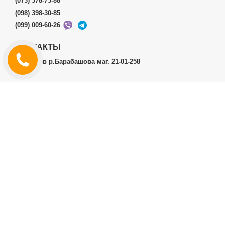
(073) 578-75-88
(098) 398-30-85
(099) 009-60-26
КОНТАКТЫ
г.Харьков р.Барабашова маг. 21-01-258
ЛИЧНЫЙ КАБИНЕТ
История заказов
Личный Кабинет
ДОПОЛНИТЕЛЬНО
Производители (бренды)
ИНФОРМАЦИЯ
Контакты
Доставка и оплата
Договор публичной оферты