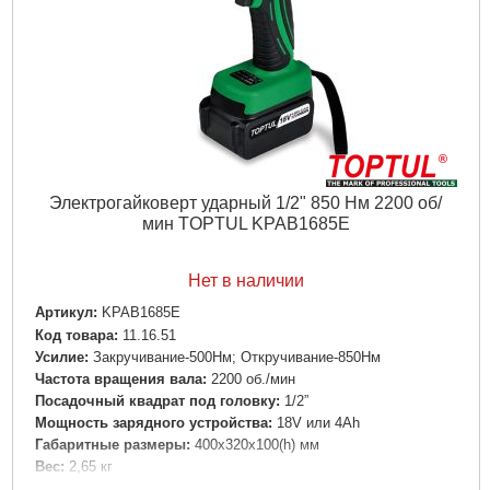
Подробнее...
Электрогайковерт ударный 1/2" 850 Нм 2200 об/
мин TOPTUL KPAB1685E
Нет в наличии
Артикул:
KPAB1685E
Код товара:
11.16.51
Усилие:
Закручивание-500Нм; Откручивание-850Нм
Частота вращения вала:
2200 об./мин
Посадочный квадрат под головку:
1/2”
Мощность зарядного устройства:
18V или 4Аh
Габаритные размеры:
400х320х100(h) мм
Вес:
2,65 кг
Источник питания:
100-240B / 50-60Hz