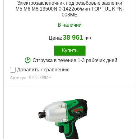
Электрозаклепочник под резьбовые заклепки
M5,M6,M8 13500N 0-1422об/мин TOPTUL KPN-
Подробнее...
008ME
В наличии
38 961
Цена:
грн
Купить
Отгрузка в течение 1-3 рабочих дней
Добавить к сравнению
Артикул:
KPN-008ME
Код товара:
29.17.28
Тип инструмента:
Заклепочник для резьбовых заклепок
Размеры резьбовых заклепок:
M5|M6|M8
Гарантийный срок:
12 мес
Вес:
1.3 кг
Питание:
Аккумулятор
Тип аккумулятора:
Li-Ion
Емкость аккумулятора:
4 А·ч
Напряжение аккумулятора:
18