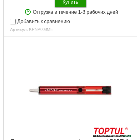
Купить
Отгрузка в течение 1-3 рабочих дней
Добавить к сравнению
Артикул:
KPNP008ME
Код товара:
26.49.33
Тип инструмента:
Заклепочник для резьбовых заклепок
Размеры резьбовых заклепок:
M4|M5|M6|M8
Напряжение аккумулятора:
18 В
Тип аккумулятора:
Li-Ion
Питание:
Аккумулятор
Габариты упаковки:
425x345x180 мм
Вес брутто:
5,500 г
Подробнее...