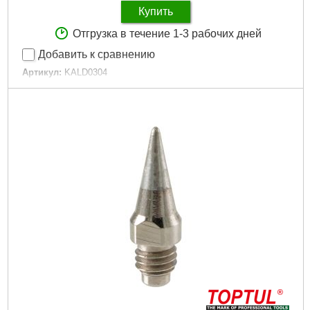
Купить
Отгрузка в течение 1-3 рабочих дней
Добавить к сравнению
Артикул:
KALD0304
Код товара:
31.02.60
Тип запчасти:
Аккумулятор
Назначение инструмента:
Гайковерт
Вид привода инструмента:
Электрический
Емкость аккумулятора:
5 А·ч
Напряжение:
18 В
Подробнее...