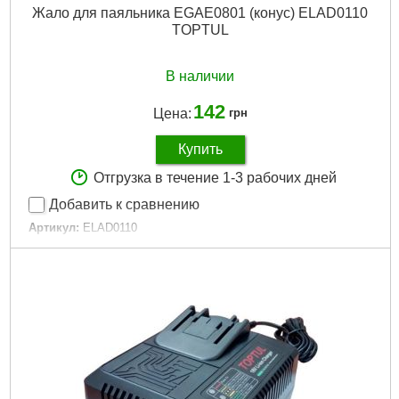
Жало для паяльника EGAE0801 (конус) ELAD0110
TOPTUL
В наличии
142
Цена:
грн
Купить
Отгрузка в течение 1-3 рабочих дней
Добавить к сравнению
Артикул:
ELAD0110
Код товара:
30.59.75
Диаметр:
1.5 мм
Дли­на:
15 мм
Tип:
Конус
Габариты упаковки:
25x5x5 мм
Вес брутто:
15 г
Подробнее...