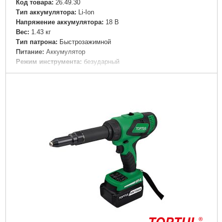
Код товара:
26.49.30
Тип аккумулятора:
Li-Ion
Напряжение аккумулятора:
18 В
Вес:
1.43 кг
Тип патрона:
Быстрозажимной
Питание:
Аккумулятор
Режим инструмента:
безударный
Максимальное количество оборотов:
1500 об/мин
Гарантийный срок:
12 мес
Tип:
Шуруповерт
Максимальный крутящий момент:
65 H*m
Реверс:
Да
Регулировка количества оборотов:
Да
Подсветка рабочей зоны:
Да
Ударный режим:
Нет
Дополнительная рукоятка:
Нет
Дополнительный аккумулятор:
Да
Прорезиненная рукоятка:
Да
Тип упаковки:
Пластиковый кейс
Подробнее...