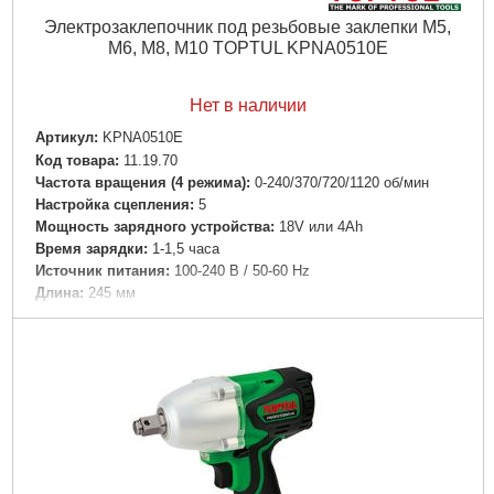
Электрозаклепочник под резьбовые заклепки M5,
M6, M8, M10 TOPTUL KPNA0510E
Нет в наличии
Артикул:
KPNA0510E
Код товара:
11.19.70
Частота вращения (4 режима):
0-240/370/720/1120 об/мин
Настройка сцепления:
5
Мощность зарядного устройства:
18V или 4Аh
Время зарядки:
1-1,5 часа
Источник питания:
100-240 B / 50-60 Hz
Длина:
245 мм
Вес:
1,8 кг
Габариты:
400x320x100 мм
Частота вращения:
0-240/370/720/1120 об/мин
Подробнее...