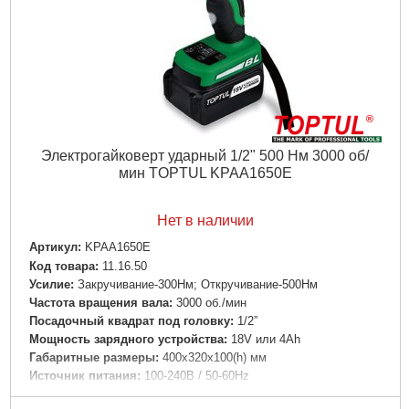
Электрогайковерт ударный 1/2" 500 Нм 3000 об/
мин TOPTUL KPAA1650E
Нет в наличии
Артикул:
KPAA1650E
Код товара:
11.16.50
Усилие:
Закручивание-300Нм; Откручивание-500Нм
Частота вращения вала:
3000 об./мин
Посадочный квадрат под головку:
1/2”
Мощность зарядного устройства:
18V или 4Аh
Габаритные размеры:
400х320х100(h) мм
Источник питания:
100-240B / 50-60Hz
Зарядка:
1-1,5 часа