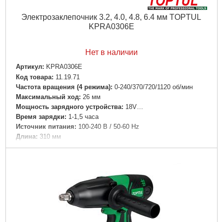
Электрозаклепочник 3.2, 4.0, 4.8, 6.4 мм TOPTUL
KPRA0306E
Нет в наличии
Артикул:
KPRA0306E
Код товара:
11.19.71
Частота вращения (4 режима):
0-240/370/720/1120 об/мин
Максимальный ход:
26 мм
Мощность зарядного устройства:
18V…
Время зарядки:
1-1,5 часа
Источник питания:
100-240 B / 50-60 Hz
Длина:
310 мм
Вес:
1,99 кг
Тяговая сила:
8200 Н
Количество батарей:
2 шт.
Заклепки алюминевые диаметром:
3.2 мм (1/8"), 4.0мм
(5/32"), 4.8мм (3/16"), 6.4мм (1/4")
Заклепки металлические диаметром:
3.2 мм (1/8"), 4.0мм
(5/32"), 4.8мм (3/16")
Заклепки из нержавеющей стали диаметром:
3.2 мм (1/8")