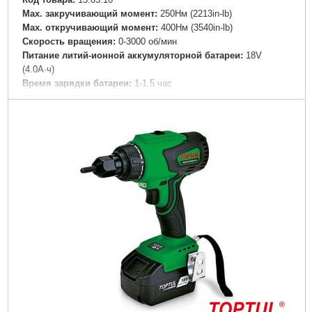
Мах. закручивающий момент:
250Нм (2213in-lb)
Мах. откручивающий момент:
400Нм (3540in-lb)
Скорость вращения:
0-3000 об/мин
Питание литий-ионной аккумуляторной батареи:
18V
(4.0А·ч)
Время зарядки батареи:
1-1.5 час
Температура эксплуатации:
0°C ... 40°C
Температура хранения:
-20°C ... 60°C
Общая длина:
180 мм (7-1/16")
Вес с акумулятором:
1,62кг (3.56lbs)
Габаритные размеры:
400x320x100 mm
Подробнее...