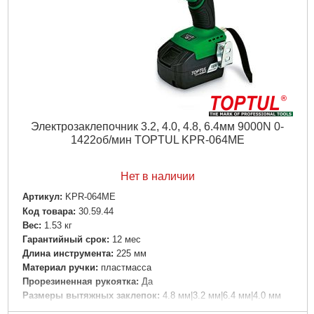
Электрозаклепочник 3.2, 4.0, 4.8, 6.4мм 9000N 0-
1422об/мин TOPTUL KPR-064ME
Нет в наличии
Артикул:
KPR-064ME
Код товара:
30.59.44
Вес:
1.53 кг
Гарантийный срок:
12 мес
Длина инструмента:
225 мм
Материал ручки:
пластмасса
Прорезиненная рукоятка:
Да
Размеры вытяжных заклепок:
4.8 мм|3.2 мм|6.4 мм|4.0 мм
Тип головы:
Неповоротная