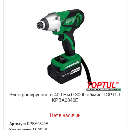
Ключевые особенности:
Реверс
Питание:
Литий-ионный аккумулятор
Аккумулятор в комплекте:
2 шт.
Длина:
…
Вес:
1,65 кг
Частота вращения:
2760об/мин
Зарядное устр.:
18V/4Аh
Зарядка:
40мин
Подробнее...
Электрошуруповерт 400 Нм 0-3000 об/мин TOPTUL
KPBA0840E
Нет в наличии
Артикул:
KPBA0840E
Код товара:
15.05.16