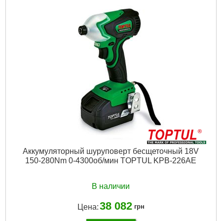
Питание:
Аккумулятор
Режим инструмента:
безударный
Максимальный крутящий момент:
30 H*m
Максимальное количество оборотов:
3000 об/мин
Гарантийный срок:
12 мес
Ударный режим:
Нет
Реверс:
Нет
Вес:
1.68 кг
Тип упаковки:
Пластиковый кейс
Дополнительный аккумулятор:
Да
Прорезиненная рукоятка:
Да
Тип аккумулятора:
Li-Ion
Напряжение аккумулятора:
18 В
Подробнее...
Аккумуляторный шуруповерт бесщеточный 18V
150-280Nm 0-4300об/мин TOPTUL KPB-226AE
В наличии
38 082
Цена:
грн