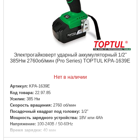
Электрогайковерт ударный аккумуляторный 1/2"
385Нм 2760об/мин (Pro Series) TOPTUL KPA-1639E
Нет в наличии
Артикул:
KPA-1639E
Код товара:
22.97.85
Усилие:
385 Нм
Скорость вращения:
2760 об/мин
Посадочный квадрат под головку:
1/2”
Мощность зарядного устройства:
18V или 4Аh
Напряжение:
100-240B / 50-60Hz
Время зарядки:
40 мин
Тип патрона:
Квадрат