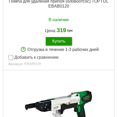
Помпа для удаления припоя (оловоотсос) TOPTUL
EBAB0120
В наличии
319
Цена:
грн
Купить
Отгрузка в течение 1-3 рабочих дней
Добавить к сравнению
Артикул:
EBAB0120
Код товара:
22.68.83
Тип:
Оловоотсосы
Назначение:
Под паяльник
Длина:
200 мм
Габариты упаковки:
290x75x20 мм
Вес брутто:
81 г
Подробнее...