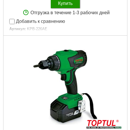
Купить
Отгрузка в течение 1-3 рабочих дней
Добавить к сравнению
Артикул:
KPB-226AE
Код товара:
29.17.30
Tип:
Шуруповерт
Питание:
Аккумулятор
Режим инструмента:
безударный
Тип патрона:
Квадрат 1/4"
Максимальный крутящий момент:
260 H*m
Максимальное количество оборотов:
4300 об/мин
Гарантийный срок:
12 мес
Ударный режим:
Нет
Реверс:
Да
Подсветка рабочей зоны:
Да
Вес:
1 кг
Тип упаковки:
Пластиковый кейс
Дополнительный аккумулятор:
Да
Прорезиненная рукоятка:
Да
Тип аккумулятора:
Li-Ion
Напряжение аккумулятора:
18 В