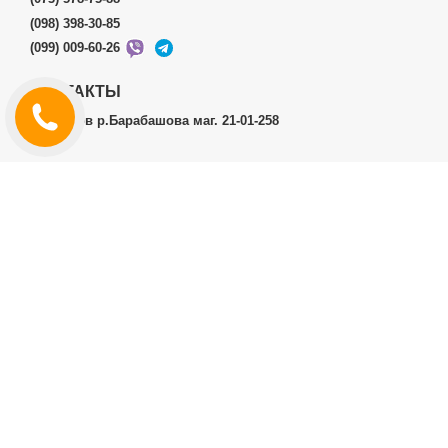
(098) 398-30-85
(099) 009-60-26
КОНТАКТЫ
г.Харьков р.Барабашова маг. 21-01-258
ЛИЧНЫЙ КАБИНЕТ
История заказов
Личный Кабинет
ДОПОЛНИТЕЛЬНО
Производители (бренды)
ИНФОРМАЦИЯ
Контакты
Доставка и оплата
Договор публичной оферты