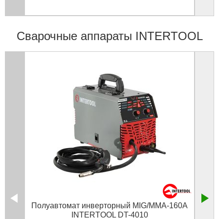
Сварочные аппараты INTERTOOL
Полуавтомат инверторный MIG/MMA-160A
Аппа
INTERTOOL DT-4010