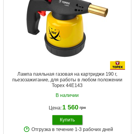
Расход газа:
180 g/h
Вес газового картриджа:
190 g
Габариты упаковки:
240x160x110 мм
Вес брутто:
730 г
Подробнее...
Лампа паяльная газовая на картриджи 190 г,
пьезозажигание, для работы в любом положении
Topex 44E143
В наличии
1 560
Цена:
грн
Купить
Отгрузка в течение 1-3 рабочих дней