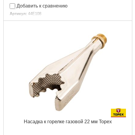
Добавить к сравнению
Артикул:
44E108
Код товара:
17.29.19
Рабочая температура:
200-400 °C
Габариты упаковки:
170x120x35 мм
Вес брутто:
270 г
Подробнее...
Насадка к горелке газовой 22 мм Topex