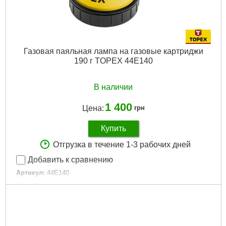
Газовая паяльная лампа на газовые картриджи
190 г TOPEX 44E140
В наличии
1 400
Цена:
грн
Купить
Отгрузка в течение 1-3 рабочих дней
Добавить к сравнению
Артикул:
44E140
Код товара:
23.43.03
EAN:
5902062996824
Температура:
1350 st C
Мощность:
1.9 kW
Расход газа:
180 g/h