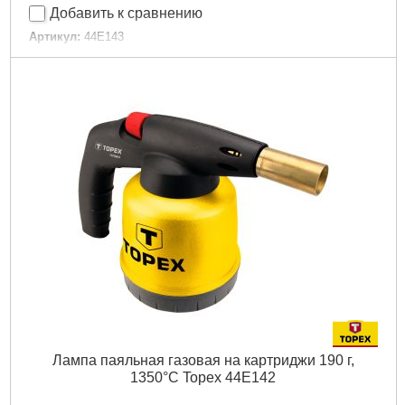
Добавить к сравнению
Артикул:
44E143
Код товара:
17.29.17
Мощность:
1.9 кВт
Средний расход газа:
180 г/ч
Температура пламени:
1350 st C
Рабочая температура:
1350°C
Расход газа:
180 g/h
Вес газового картриджа:
190 g
Габариты упаковки:
240x160x120 мм
Вес брутто:
710 г
Подробнее...
Лампа паяльная газовая на картриджи 190 г,
1350°C Topex 44E142