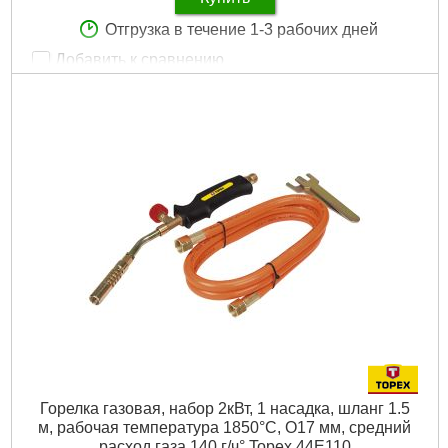
Отгрузка в течение 1-3 рабочих дней
Добавить к сравнению
Артикул:
44E117
Код товара:
17.29.25
Диаметр 1:
14 мм
Диаметр 2:
25, 35, 50 мм
Рабочая температура:
1850°C
Размер 1:
22 мм
Размер 2:
40 мм
Подробнее...
Горелка газовая, набор 2кВт, 1 насадка, шланг 1.5
м, рабочая температура 1850°C, O17 мм, средний
расход газа 140 г/ч° Topex 44E110