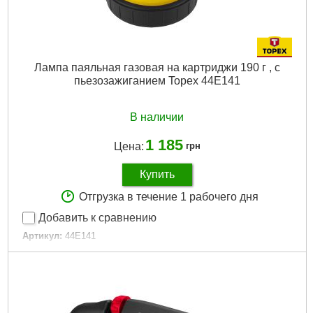
Лампа паяльная газовая на картриджи 190 г , с
пьезозажиганием Topex 44E141
В наличии
1 185
Цена:
грн
Купить
Отгрузка в течение 1 рабочего дня
Добавить к сравнению
Артикул:
44E141
Код товара:
17.29.18
Мощность:
1.9 кВт
Средний расход газа:
180 г/ч
Температура пламени:
1350 st C
Рабочая температура:
1350°C