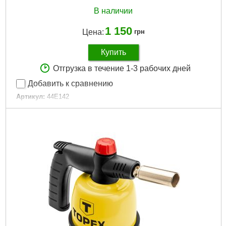
В наличии
1 150
Цена:
грн
Купить
Отгрузка в течение 1-3 рабочих дней
Добавить к сравнению
Артикул:
44E142
Код товара:
17.29.16
Мощность:
1.9 кВт
Средний расход газа:
180 г/ч
Температура пламени:
1350 st C
Рабочая температура:
1350°C
Расход газа:
180 g/h
Вес газового картриджа:
190 g
Габариты упаковки:
240x160x110 мм
Вес брутто:
530 г
Подробнее...