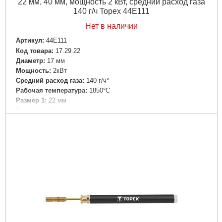
22 мм, 40 мм, мощность 2 кВт, средний расход газа
140 г/ч Topex 44E111
Нет в наличии
Артикул:
44E111
Код товара:
17.29.22
Диаметр:
17 мм
Мощность:
2кВт
Средний расход газа:
140 г/ч°
Рабочая температура:
1850°C
Размер 1:
22 мм
Размер 2:
40 мм
Габариты упаковки:
420x180x80 мм
Вес брутто:
931 г
Подробнее...