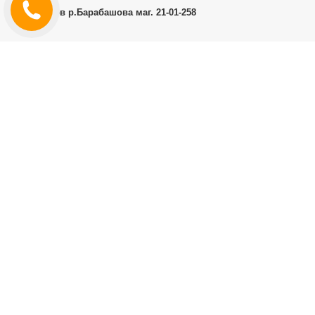
г.Харьков р.Барабашова маг. 21-01-258
ЛИЧНЫЙ КАБИНЕТ
История заказов
Личный Кабинет
ДОПОЛНИТЕЛЬНО
Производители (бренды)
ИНФОРМАЦИЯ
Контакты
Доставка и оплата
Договор публичной оферты
RT.CO.UA