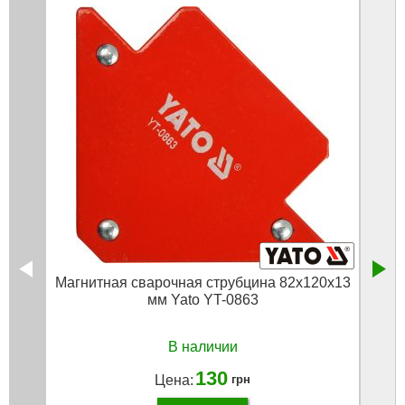
Магнитная сварочная струбцина 82х120х13
Магни
мм Yato YT-0863
В наличии
130
Цена:
грн