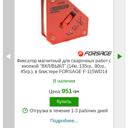
Фиксатор магнитный для сварочных работ с
Подс
кнопкой "ВКЛ/ВЫКЛ" (14кг, 135гр., 90гр.,
в
45гр.), в блистере FORSAGE F-115WD14
В наличии
951
Цена:
грн
Купить
Отгрузка в течение 1-3 рабочих дней
Подробнее...