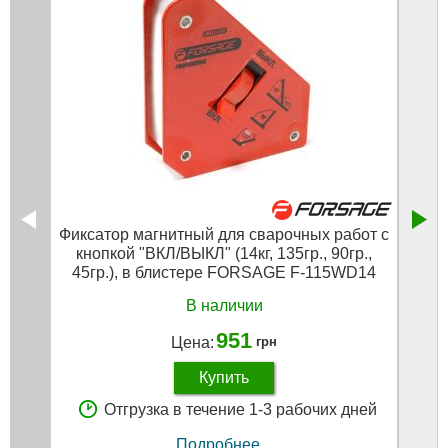
Фиксатор магнитный для сварочных работ с
Уголк
кнопкой "ВКЛ/ВЫКЛ" (14кг, 135гр., 90гр.,
45гр.), в блистере FORSAGE F-115WD14
В наличии
951
Цена:
грн
Купить
Отгрузка в течение 1-3 рабочих дней
Подробнее...