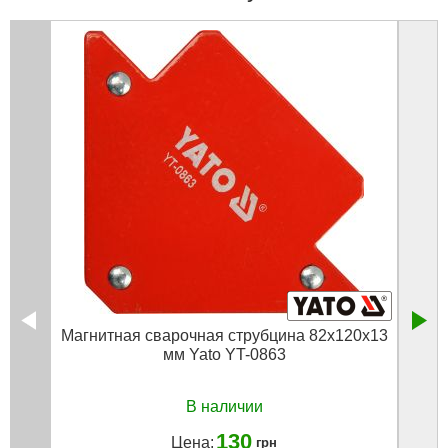
Магнитная сварочная струбцина 82х120х13
Магни
мм Yato YT-0863
В наличии
130
Цена:
грн