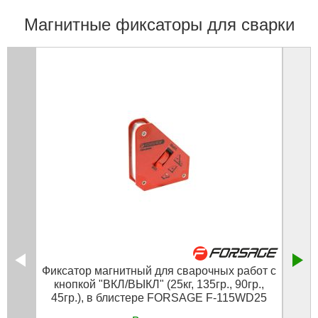
Магнитные фиксаторы для сварки
Фиксатор магнитный для сварочных работ с
Подс
кнопкой "ВКЛ/ВЫКЛ" (25кг, 135гр., 90гр.,
в
45гр.), в блистере FORSAGE F-115WD25