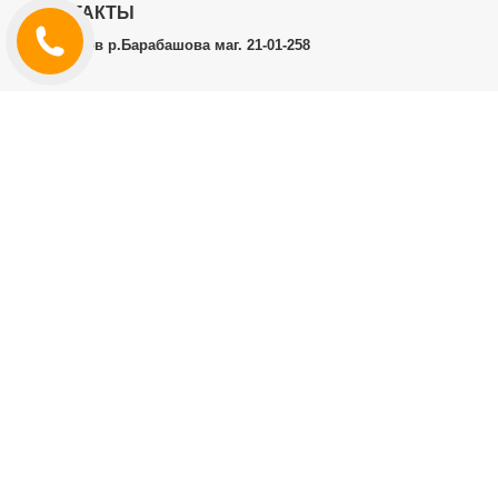
КОНТАКТЫ
г.Харьков р.Барабашова маг. 21-01-258
ЛИЧНЫЙ КАБИНЕТ
История заказов
Личный Кабинет
ДОПОЛНИТЕЛЬНО
Производители (бренды)
ИНФОРМАЦИЯ
Контакты
Доставка и оплата
Договор публичной оферты
RT.CO.UA