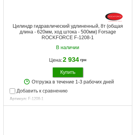
Цилиндр гидравлический удлиненный, 8т (общая
длина - 620мм, ход штока - 500мм) Forsage
ROCKFORCE F-1208-1
В наличии
2 934
Цена:
грн
Купить
Отгрузка в течение 1-3 рабочих дней
Добавить к сравнению
Артикул:
F-1208-1
Код товара:
25.77.69
Длина:
1 м
Усилие:
8 т
Хід штоку:
500 мм
Загальна довжина:
620 мм
Габариты упаковки:
670x140x130 мм