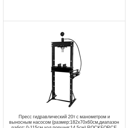
Пресс гидравлический 20т с манометром и
выносным насосом (размер:182x70x60см,диапазон
работ: 0-115см,ход поршня:14,5см) ROCKFORCE