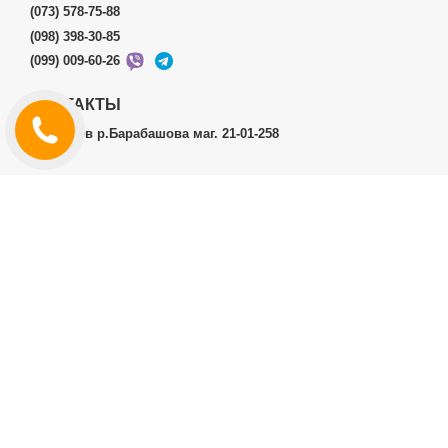
(073) 578-75-88
(098) 398-30-85
(099) 009-60-26
КОНТАКТЫ
г.Харьков р.Барабашова маг. 21-01-258
ЛИЧНЫЙ КАБИНЕТ
История заказов
Личный Кабинет
ДОПОЛНИТЕЛЬНО
Производители (бренды)
ИНФОРМАЦИЯ
Контакты
Доставка и оплата