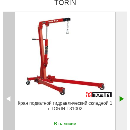
TORIN
Кран подкатной гидравлический складной 1
Тра
т TORIN T31002
допо
В наличии