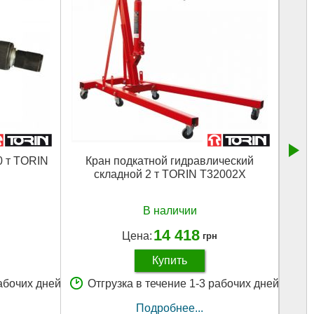
0 т TORIN
Кран подкатной гидравлический
За
складной 2 т TORIN T32002X
В наличии
14 418
Цена:
грн
Купить
рабочих дней
Отгрузка в течение 1-3 рабочих дней
О
Подробнее...