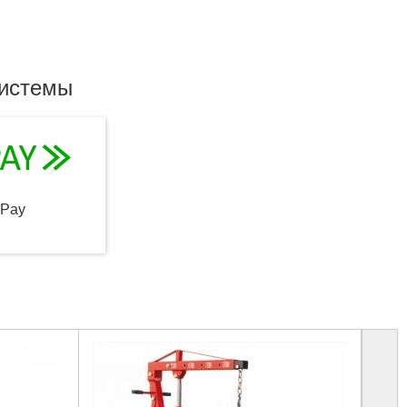
системы
qPay