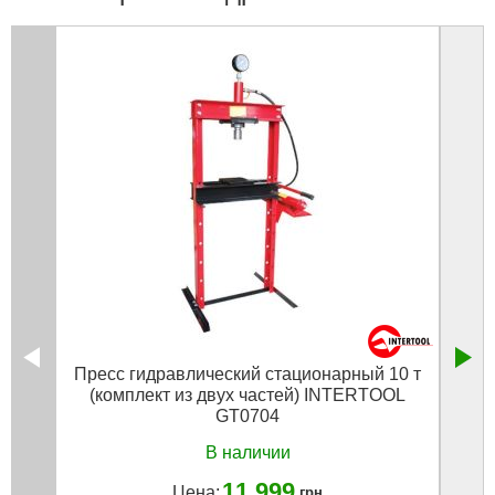
Пресс гидравлический стационарный 10 т
Пре
(комплект из двух частей) INTERTOOL
GT0704
В наличии
11 999
Цена:
грн