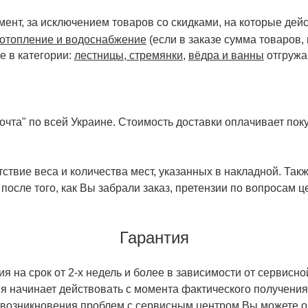
ент, за исключением товаров со скидками, на которые дейст
отопление и водоснабжение
(если в заказе сумма товаров,
е в категории:
лестницы, стремянки
,
вёдра и ванны
отгружа
чта" по всей Украине. Стоимость доставки оплачивает поку
ствие веса и количества мест, указанных в накладной. Так
 после того, как Вы забрали заказ, претензии по вопросам ц
Гарантия
 на срок от 2-х недель и более в зависимости от сервисно
тия начинает действовать с момента фактического получен
 возникновения проблем с сервисным центром Вы можете об