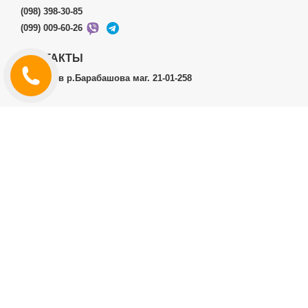
(098) 398-30-85
(099) 009-60-26
КОНТАКТЫ
г.Харьков р.Барабашова маг. 21-01-258
ЛИЧНЫЙ КАБИНЕТ
История заказов
Личный Кабинет
ДОПОЛНИТЕЛЬНО
Производители (бренды)
ИНФОРМАЦИЯ
Контакты
Доставка и оплата
Договор публичной оферты