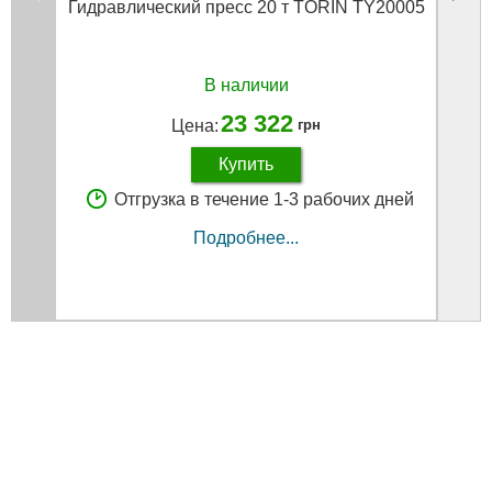
Гидравлический пресс 20 т TORIN TY20005
Прес
(к
В наличии
23 322
Цена:
грн
Купить
Отгрузка в течение 1-3 рабочих дней
Подробнее...