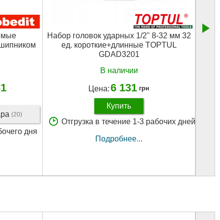
ямые
Набор головок ударных 1/2" 8-32 мм 32
дшипником
ед. короткие+длинные TOPTUL
GDAD3201
В наличии
61
6 131
Цена:
грн
Купить
ара
(20)
Отгрузка в течение 1-3 рабочих дней
бочего дня
Подробнее...