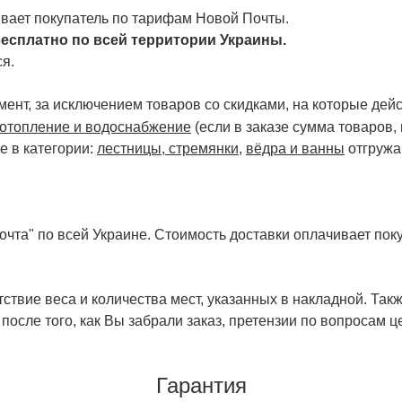
чивает покупатель по тарифам Новой Почты.
есплатно по всей территории Украины.
я.
ент, за исключением товаров со скидками, на которые дейст
отопление и водоснабжение
(если в заказе сумма товаров,
е в категории:
лестницы, стремянки
,
вёдра и ванны
отгружа
чта" по всей Украине. Стоимость доставки оплачивает поку
ствие веса и количества мест, указанных в накладной. Так
 после того, как Вы забрали заказ, претензии по вопросам ц
Гарантия