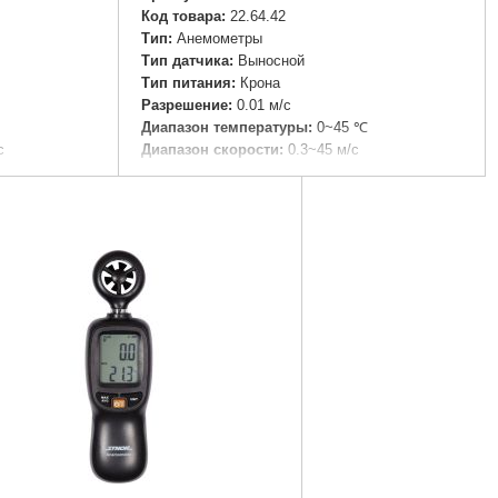
Код товара:
22.64.42
Тип:
Анемометры
Тип датчика:
Выносной
Тип питания:
Крона
Разрешение:
0.01 м/с
Диапазон температуры:
0~45 ℃
с
Диапазон скорости:
0.3~45 м/с
емпература
Точность, +-мм/м:
± 3%
0 мм
Размеры:
145x72x35 мм
Габариты упаковки:
320x240x80 мм
Вес брутто:
1,125 г
Подробнее...