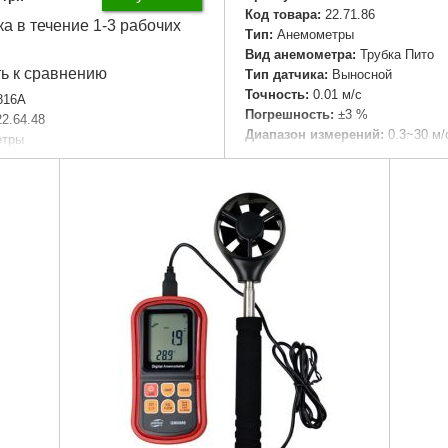
Код товара:
22.71.86
ка в течение 1-3 рабочих
Тип:
Анемометры
Вид анемометра:
Трубка Пито
ь к сравнению
Тип датчика:
Выносной
Точность:
0.01 м/с
816A
Погрешность:
±3 %
22.64.48
Диапазон измерений:
0.3~30 м/
етры
Дополнительные измерения:
Т
Встроенный
Габариты упаковки:
350x180x5
Крона
Вес брутто:
986 г
0.1 м/с
мпературы:
-10 - 45 °C
Подробнее...
орости:
0.7 - 30 м/с
лажности:
Нет
мм/м:
± 5%
6x47x21 мм
Подробнее...