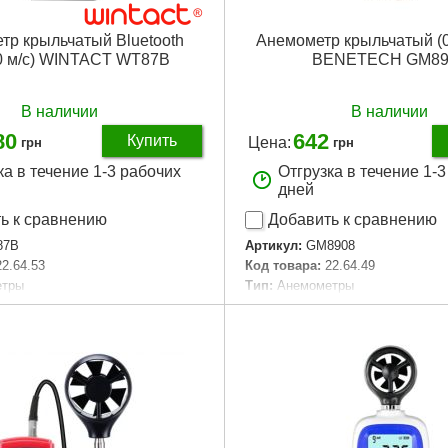
тр крыльчатый Bluetooth
Анемометр крыльчатый (0
0 м/с) WINTACT WT87B
BENETECH GM89
В наличии
В наличии
80
642
Купить
Цена:
грн
грн
ка в течение 1-3 рабочих
Отгрузка в течение 1-
дней
ь к сравнению
Добавить к сравнению
87B
Артикул:
GM8908
22.64.53
Код товара:
22.64.49
етры
Тип:
Анемометры
Встроенный
Тип датчика:
Встроенный
Крона
Тип питания:
CR-2032
0.1 м/с
Разрешение:
0.1 м/с
мпературы:
-10 - 45 °C
Диапазон температуры:
-10~45
орости:
0.3 - 30 м/с
Диапазон скорости:
0.1 - 30 м/с
мм/м:
± 5%
Точность, +-мм/м:
± 5%
5x85x39 мм
Размеры:
105x58x20 мм
аковки:
160x100x35 мм
Габариты упаковки:
320x240x8