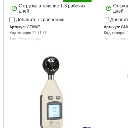
Отгрузка в течение 1-3 рабочих
Отгруз
дней
дней
Добавить к сравнению
Добавит
Артикул:
GT8907
Артикул:
GM
Код товара:
22.71.87
Код товара:
Тип:
Анемометры
Тип:
Анемом
Вид анемометра:
Крыльчатый
Вид анемоме
Тип датчика:
Выносной
Тип датчика:
Точность:
0.01 м/с
Точность:
0.
Погрешность:
±3 %
Погрешность
Диапазон измерений:
0.3~45 м/с
Диапазон из
Дополнительные измерения:
Температура
Дополнитель
Габариты упаковки:
320x230x80 мм
Температура,
Вес брутто:
1,300 г
Освещенность
уровнем моря
Подробнее...
Габариты уп
Вес брутто:
1