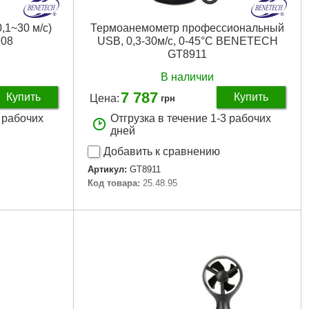
,1~30 м/с)
Термоанемометр профессиональный
08
USB, 0,3-30м/с, 0-45°C BENETECH
GT8911
В наличии
7 787
Купить
Купить
Цена:
грн
3 рабочих
Отгрузка в течение 1-3 рабочих
дней
Добавить к сравнению
Артикул:
GT8911
Код товара:
25.48.95
Подробнее...
 ℃
0 мм