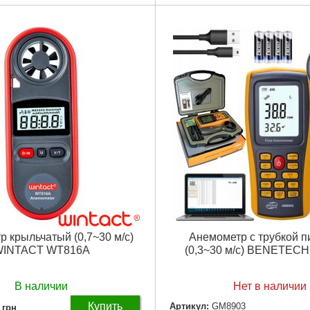
Подробнее...
Тип датчика:
Встроенный
Тип питания:
AAA
Разрешение:
0.1 м/с
Диапазон температуры:
-10 - 4
Диапазон скорости:
0.1 - 30 м/с
Точность, +-мм/м:
± 5%
Размеры:
105x40x15 мм
Вес:
52 г
Подробнее...
 крыльчатый (0,7~30 м/с)
Анемометр с трубкой п
INTACT WT816A
(0,3~30 м/с) BENETEC
В наличии
Нет в наличии
Купить
Артикул:
GM8903
грн