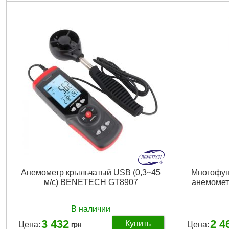
Тип датчика:
Встроенный
Тип датчика:
Тип питания:
Крона
Тип питания:
Разрешение:
0.1 м/с
Разрешение:
Диапазон температуры:
-10 - 45 °C
Диапазон те
Диапазон скорости:
0.1 - 30 м/с
Диапазон ск
Измерение влажности:
Нет
Точность, +-
Точность, +-мм/м:
± 5%
Размеры:
16
Размеры:
105x40x15 мм
Габариты уп
Габариты упаковки:
160x100x30 мм
Вес брутто:
2
Вес брутто:
150 г
Подробнее...
Анемометр крыльчатый USB (0,3~45
Многофун
м/с) BENETECH GT8907
анемомет
В наличии
3 432
2 4
Купить
Цена:
Цена:
грн