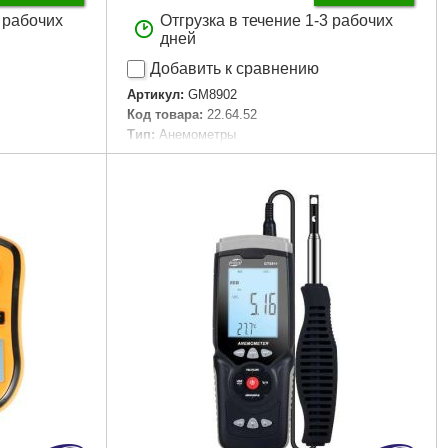
3 рабочих
Отгрузка в течение 1-3 рабочих
дней
Добавить к сравнению
Артикул:
GM8902
Код товара:
22.64.52
Тип:
Анемометры
Тип датчика:
Выносной
Разрешение:
0.001 м/с
Диапазон температуры:
0 - 45 °C
℃
Диапазон скорости:
0.3 - 45 м/с
Точность, +-мм/м:
± 3%
Размеры:
145x72x35 мм
Габариты упаковки:
260x180x50 мм
3 мм
Вес брутто:
400 г
Подробнее...