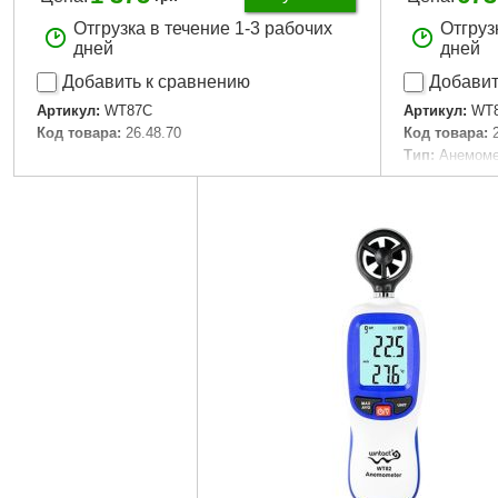
Отгрузка в течение 1-3 рабочих
Отгруз
дней
дней
Добавить к сравнению
Добавит
Артикул:
WT87C
Артикул:
WT
Код товара:
26.48.70
Код товара:
Тип:
Анемом
Подробнее...
Тип датчика:
Тип питания:
Разрешение:
Диапазон те
Диапазон ск
Измерение в
Точность, +-
Размеры:
12
Вес:
84.5 гр