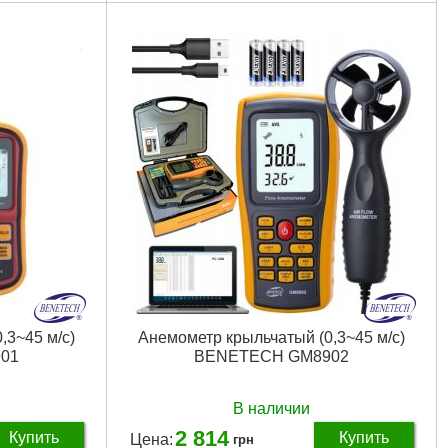
Тип датчика:
Встроенный
Тип питания:
Крона
Разрешение:
0.1 м/с
Диапазон температуры:
-10 - 45 °C
с
Диапазон скорости:
0.1 - 30 м/с
емпература
Измерение влажности:
Нет
0 мм
Точность, +-мм/м:
± 5%
Размеры:
105x40x15 мм
Габариты упаковки:
200x120x50 мм
Вес брутто:
200 г
Подробнее...
,3~45 м/с)
Анемометр крыльчатый (0,3~45 м/с)
01
BENETECH GM8902
В наличии
2 814
Купить
Купить
Цена:
грн