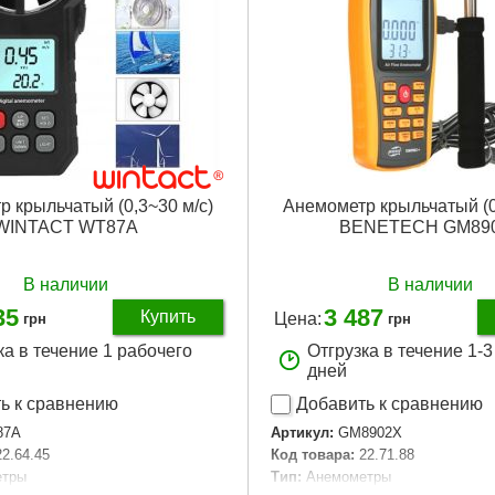
 крыльчатый (0,3~30 м/с)
Анемометр крыльчатый (0
WINTACT WT87A
BENETECH GM89
В наличии
В наличии
35
3 487
Купить
Цена:
грн
грн
ка в течение 1 рабочего
Отгрузка в течение 1-
дней
ь к сравнению
Добавить к сравнению
87A
Артикул:
GM8902X
22.64.45
Код товара:
22.71.88
етры
Тип:
Анемометры