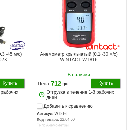
,3~45 м/с)
Анемометр крыльчатый (0,1~30 м/с)
02X
WINTACT WT816
В наличии
712
Купить
Купить
Цена:
грн
3 рабочих
Отгрузка в течение 1-3 рабочих
дней
Добавить к сравнению
Артикул:
WT816
Код товара:
22.64.50
Тип:
Анемометры