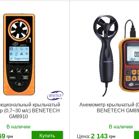
Встроенный
Вид анемометра:
Крыльчатый
Крона
Тип датчика:
Выносной
0.1 м/с
Точность:
0.01 м/с
мпературы:
-10 - 45 °C
Погрешность:
±3 %
орости:
0.3 - 30 м/с
Диапазон измерений:
0.3~45 м/
мм/м:
± 5%
Дополнительные измерения:
Т
5x85x39 мм
Габариты упаковки:
200x180x5
аковки:
120x50x20 мм
Вес брутто:
350 г
00 г
Подробнее...
Подробнее...
кциональный крыльчатый
Анемометр крыльчатый (0
р (0,7~30 м/с) BENETECH
BENETECH GM89
GM8910
В наличии
В наличии
69
2 143
Купить
Цена:
грн
грн