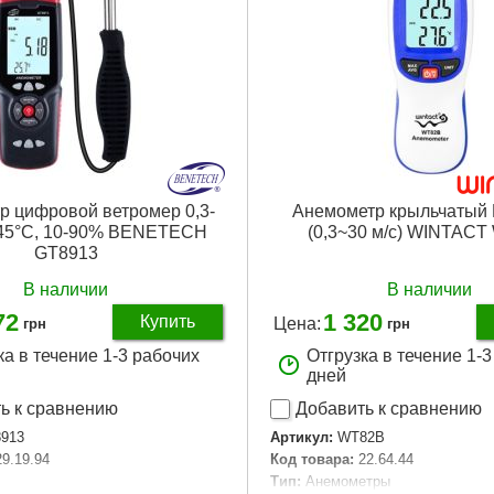
00 г
Вес брутто:
1,200 г
Подробнее...
Подробнее...
р цифровой ветромер 0,3-
Анемометр крыльчатый B
-45°C, 10-90% BENETECH
(0,3~30 м/с) WINTAC
GT8913
В наличии
В наличии
72
1 320
Купить
Цена:
грн
грн
ка в течение 1-3 рабочих
Отгрузка в течение 1-
дней
ь к сравнению
Добавить к сравнению
913
Артикул:
WT82B
29.19.94
Код товара:
22.64.44
Тип:
Анемометры