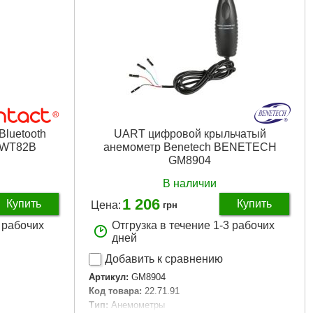
luetooth
UART цифровой крыльчатый
T WT82B
анемометр Benetech BENETECH
GM8904
В наличии
1 206
Купить
Купить
Цена:
грн
3 рабочих
Отгрузка в течение 1-3 рабочих
дней
Добавить к сравнению
Артикул:
GM8904
Код товара:
22.71.91
Тип:
Анемометры