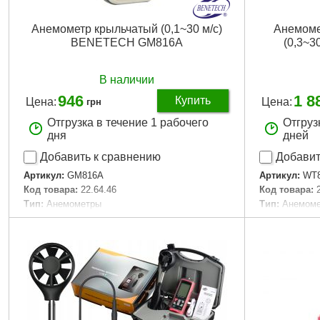
Анемометр крыльчатый (0,1~30 м/с)
Анемоме
BENETECH GM816A
(0,3~3
В наличии
946
1 8
Купить
Цена:
Цена:
грн
Отгрузка в течение 1 рабочего
Отгруз
дня
дней
Добавить к сравнению
Добавит
Артикул:
GM816A
Артикул:
WT
Код товара:
22.64.46
Код товара:
Тип:
Анемометры
Тип:
Анемом
Тип датчика:
Встроенный
Тип датчика:
Тип питания:
Крона
Тип питания:
Разрешение:
0.1 м/с
Разрешение:
Диапазон температуры:
-10 - 45 °C
Диапазон те
Диапазон скорости:
0.1 - 30 м/с
Диапазон ск
Точность, +-мм/м:
± 5%
Точность, +-
Размеры:
160x53x36 мм
Размеры:
16
Габариты упаковки:
220x150x40 мм
Габариты уп