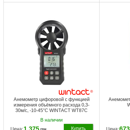
Подробнее...
Анемометр цифоровой с функцией
Анемометр
измерения объёмного расхода 0,3-
W
30м/с, -10-45°C WINTACT WT87C
В наличии
1 375
673
Купить
Цена:
Цена:
грн