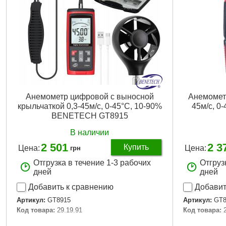
Вес брутто:
180 г
Вес брутто:
5
Подробнее...
Анемометр цифровой с выносной
Анемомет
крыльчаткой 0,3-45м/с, 0-45°C, 10-90%
45м/с, 0
BENETECH GT8915
В наличии
2 501
2 3
Купить
Цена:
Цена:
грн
Отгрузка в течение 1-3 рабочих
Отгруз
дней
дней
Добавить к сравнению
Добавит
Артикул:
GT8915
Артикул:
GT8
Код товара:
29.19.91
Код товара: