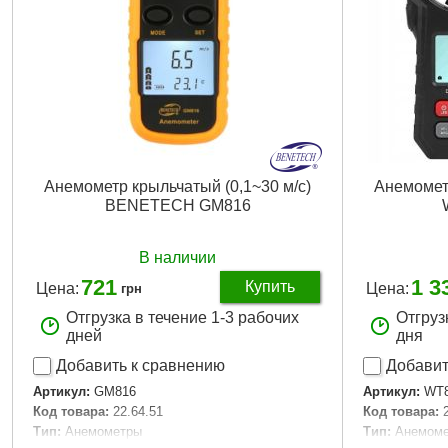
Анемометр крыльчатый (0,1~30 м/с)
Анемометр
BENETECH GM816
В наличии
721
1 3
Купить
Цена:
Цена:
грн
Отгрузка в течение 1-3 рабочих
Отгруз
дней
дня
Добавить к сравнению
Добавит
Артикул:
GM816
Артикул:
WT
Код товара:
22.64.51
Код товара:
Тип:
Анемометры
Тип:
Анемом