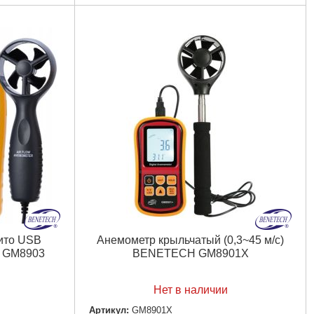
Вид анемометра:
Крыльчатый
Тип датчика:
Выносной
Точность:
0.01 м/с
5 °C
Погрешность:
±3 %
Диапазон измерений:
0.8~45 м/с
Интерфейс:
UART
Дополнительные измерения:
Температура
Подробнее...
ито USB
Анемометр крыльчатый (0,3~45 м/с)
H GM8903
BENETECH GM8901X
Нет в наличии
Артикул:
GM8901X