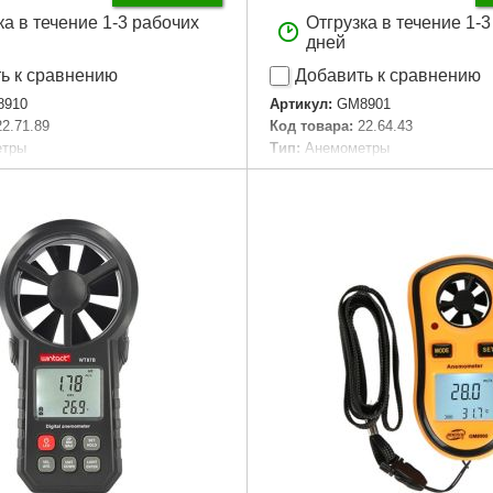
ка в течение 1-3 рабочих
Отгрузка в течение 1-
дней
ь к сравнению
Добавить к сравнению
8910
Артикул:
GM8901
22.71.89
Код товара:
22.64.43
етры
Тип:
Анемометры
тра:
Крыльчатый
Тип датчика:
Выносной
Встроенный
Тип питания:
Крона
1 м/с
Разрешение:
0.1 м/с
:
±3 %
Диапазон температуры:
0~45 
мерений:
0.7~30 м/с
Диапазон скорости:
0.3 - 45 м/с
ные измерения:
Давление,
Точность, +-мм/м:
± 3%
 Точка росы, Направление ветра,
Размеры:
145x72x35 мм
, Влажность, Высота над
Габариты упаковки:
270x210x6
Вес брутто:
839 г
аковки:
150x100x40 мм
Подробнее...
90 г
Подробнее...