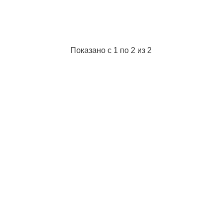
Тип аккумулятора:
XR Li-Ion;
Тип дисплея:
ЖК;
Точность:
± 1.5%;
Диапазон измерений:
-29 до 500 °С;
Рабочая температура прибора:
-10 до 50 °С;
Показано с 1 по 2 из 2
Подробнее...