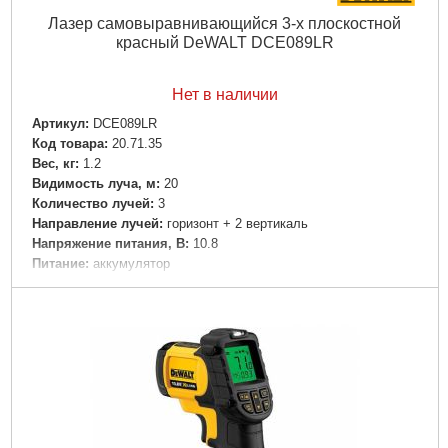
Лазер самовыравнивающийся 3-х плоскостной
красный DeWALT DCE089LR
Нет в наличии
Артикул:
DCE089LR
Код товара:
20.71.35
Вес, кг:
1.2
Видимость луча, м:
20
Количество лучей:
3
Направление лучей:
горизонт + 2 вертикаль
Напряжение питания, В:
10.8
Питание:
аккумулятор
Самовыравнивание:
Да
Тип:
лазер
Точность луча, мм/м:
+/-0-3
Комплектация:
• Интегрированная магнитная платформа.•
Адаптер для 4 батарей типа AA (батареи в комплекте).•
Чемодан.
Класс лазера:
2;
Подробнее...