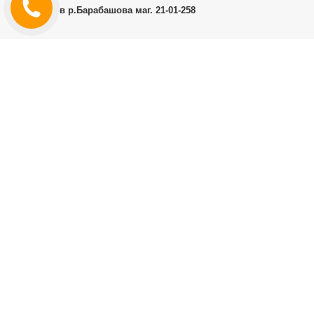
г.Харьков р.Барабашова маг. 21-01-258
ЛИЧНЫЙ КАБИНЕТ
История заказов
Личный Кабинет
ДОПОЛНИТЕЛЬНО
Производители (бренды)
ИНФОРМАЦИЯ
Контакты
Доставка и оплата
Договор публичной оферты
RT.CO.UA