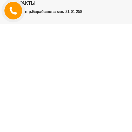
КОНТАКТЫ
г.Харьков р.Барабашова маг. 21-01-258
ЛИЧНЫЙ КАБИНЕТ
История заказов
Личный Кабинет
ДОПОЛНИТЕЛЬНО
Производители (бренды)
ИНФОРМАЦИЯ
Контакты
Доставка и оплата
Договор публичной оферты
RT.CO.UA