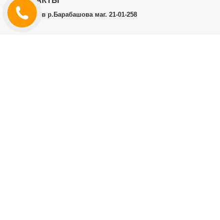
КОНТАКТЫ
г.Харьков р.Барабашова маг. 21-01-258
ЛИЧНЫЙ КАБИНЕТ
История заказов
Личный Кабинет
ДОПОЛНИТЕЛЬНО
Производители (бренды)
ИНФОРМАЦИЯ
Контакты
Доставка и оплата
Договор публичной оферты
RT.CO.UA