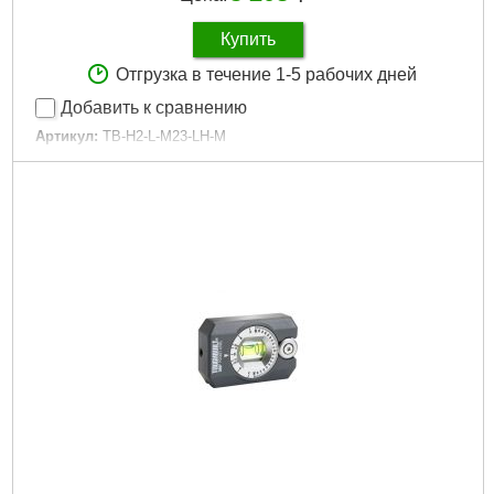
Купить
Отгрузка в течение 1-5 рабочих дней
Добавить к сравнению
Артикул:
TB-H2-L-M23-LH-M
Код товара:
29.10.16
Магнитный:
Да
Длина общая, мм:
230
Количество колб:
2
Подробнее...