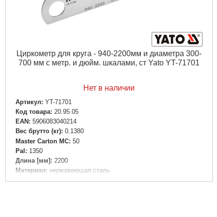
Циркометр для круга - 940-2200мм и диаметра 300-
700 мм с метр. и дюйм. шкалами, ст Yato YT-71701
Нет в наличии
Артикул:
YT-71701
Код товара:
20.95.05
EAN:
5906083040214
Вес брутто (кг):
0.1380
Master Carton MC:
50
Pal:
1350
Длина [мм]:
2200
Материал:
нержавеющая сталь
Тип:
Ручная
Диаметр [мм]:
измерение max 940, обхват 2200
Вес [г]:
138
Габариты упаковки:
160x95x30 мм