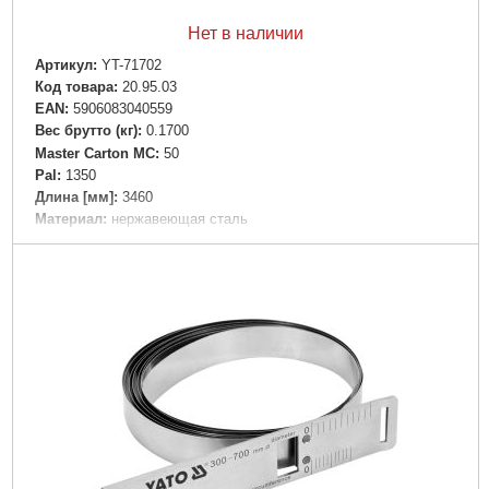
Нет в наличии
Артикул:
YT-71702
Код товара:
20.95.03
EAN:
5906083040559
Вес брутто (кг):
0.1700
Master Carton MC:
50
Pal:
1350
Длина [мм]:
3460
Материал:
нержавеющая сталь
Тип:
Ручная
Диаметр [мм]:
измерение макс.2190 /областного 3460
Вес [г]:
170
Габариты упаковки:
160x90x30 мм
Вес брутто:
160 г
Подробнее...