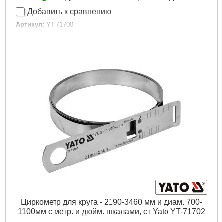
Добавить к сравнению
Артикул:
YT-71700
Код товара:
20.95.04
EAN:
5906083040115
Вес брутто (кг):
0.1080
Master Carton MC:
50
Pal:
1350
Длина [мм]:
950
Материал:
нержавеющая сталь
Тип:
Ручная
Диаметр [мм]:
измерение макс. 60 , обхват 950 мм
Вес [г]:
0,108
Габариты упаковки:
160x95x30 мм
Вес брутто:
125 г
Подробнее...
Циркометр для круга - 2190-3460 мм и диам. 700-
1100мм с метр. и дюйм. шкалами, ст Yato YT-71702