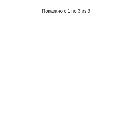
Вес брутто:
125 г
Показано с 1 по 3 из 3
Подробнее...