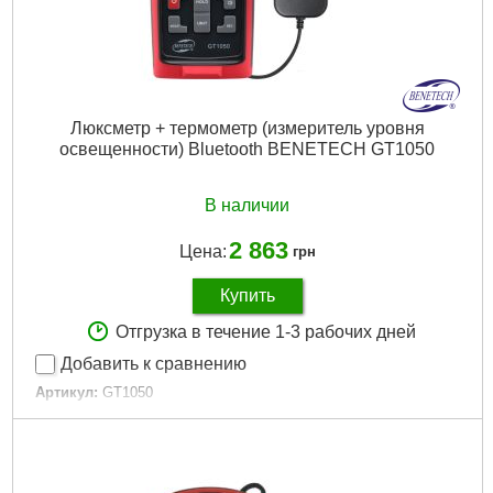
Люксметр + термометр (измеритель уровня
освещенности) Bluetooth BENETECH GT1050
В наличии
2 863
Цена:
грн
Купить
Отгрузка в течение 1-3 рабочих дней
Добавить к сравнению
Артикул:
GT1050
Код товара:
29.24.67
Максимальный диапазон измерений:
200000 люкс
Дли­на:
150 мм
Ширина:
65 мм