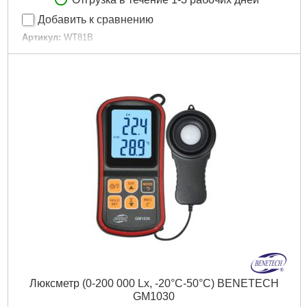
Добавить к сравнению
Артикул:
WT81B
Код товара:
22.65.00
Габариты упаковки:
220x120x40 мм
Вес брутто:
232 г
Подробнее...
Люксметр (0-200 000 Lx, -20°С-50°С) BENETECH
GM1030