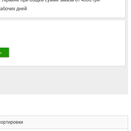
рабочих дней
ь
портировки