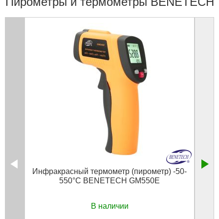
Пирометры и термометры BENETECH
Инфракрасный термометр (пирометр) -50-
П
550°C BENETECH GM550E
В наличии