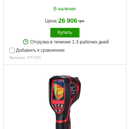
В наличии
26 906
Цена:
грн
Купить
Отгрузка в течение 1-3 рабочих дней
Добавить к сравнению
Артикул:
WT3160
Код товара:
22.70.40
Диапазон измерений:
-20~450 °C
Температурная чувствительность:
70 мK
Коэффициент излучения (EMS):
0.1~1.0
Погрешность:
±2 %
Фокусное расстояние:
0.5 м
Поле зрения (FOV):
35°×26°
Спектральный диапазон:
8-14 мкм
Размер экрана:
2.8 "
Разрешение детектора:
160x120
Частота обновления экрана:
9 Гц
Интерфейс:
USB