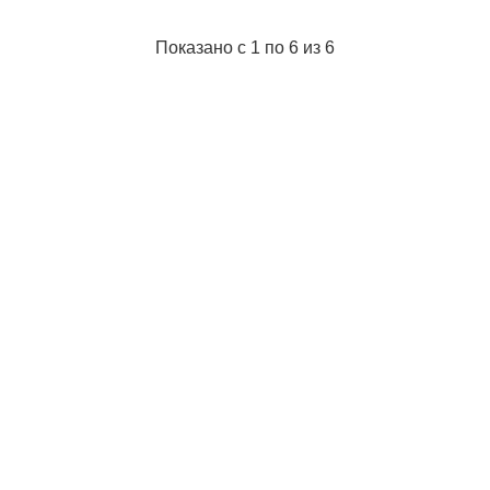
Цветность монитора:
Цветной
Питание:
Батарейки аккумуляторного типа
Показано с 1 по 6 из 6
Напряжение:
3.7 В
Вес:
0.254 кг
Подробнее...