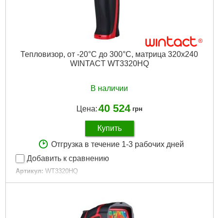
Тип питания:
Аккумулятор 18650 Li-Ion
Размеры:
69x225x93 мм
Вес:
0.33 кг
Гарантия:
12 месяцев
Тепловизор, от -20°С до 300°С, матрица 320х240
Подробнее...
WINTACT WT3320HQ
В наличии
40 524
Цена:
грн
Купить
Отгрузка в течение 1-3 рабочих дней
Добавить к сравнению
Артикул:
WT3320HQ
Код товара:
22.98.77
Диапазон измерений:
-20~300 °C
Температурная чувствительность:
70 мK
Коэффициент излучения (EMS):
0.1~1.0