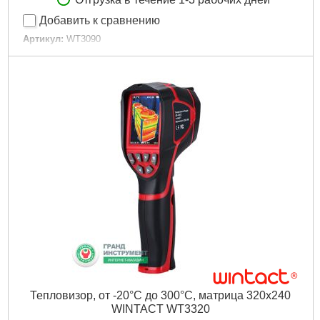
Добавить к сравнению
Артикул:
WT3090
Код товара:
30.46.31
Единица измерения:
°С/°F
Максимальный диапазон измерений:
550
Максимальный спектральный диапазон:
14 мкм
Минимальный диапазон измерений:
-20
Минимальный спектральный диапазон:
8 мкм
Монитор:
LCD
Питание:
Аккумулятор
Погрешность, +/-:
2
Tип:
Тепловизор
Тип визуализации:
Текстово-цифровой/Графический
Цветность монитора:
Цветной
Подробнее...
Тепловизор, от -20°С до 300°С, матрица 320х240
WINTACT WT3320