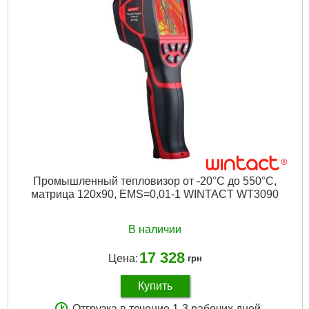
Погрешность:
±2 %
Фокусное расстояние:
0.5 м
Поле зрения (FOV):
56°×42°
Спектральный диапазон:
8-14 мкм
Размер экрана:
2.8 "
Разрешение детектора:
320x240
Частота обновления экрана:
9 Гц
Интерфейс:
USB
Подробнее...
Промышленный тепловизор от -20°С до 550°С,
матрица 120х90, EMS=0,01-1 WINTACT WT3090
В наличии
17 328
Цена:
грн
Купить
Отгрузка в течение 1-3 рабочих дней