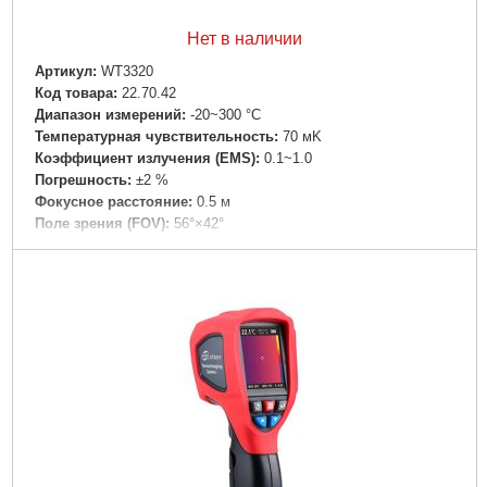
Нет в наличии
Артикул:
WT3320
Код товара:
22.70.42
Диапазон измерений:
-20~300 °C
Температурная чувствительность:
70 мK
Коэффициент излучения (EMS):
0.1~1.0
Погрешность:
±2 %
Фокусное расстояние:
0.5 м
Поле зрения (FOV):
56°×42°
Спектральный диапазон:
8-14 мкм
Размер экрана:
2.8 "
Разрешение детектора:
320x240
Частота обновления экрана:
9 Гц
Интерфейс:
USB
Тип питания:
Аккумулятор 18650 Li-Ion
Размеры:
69x225x93 мм
Вес:
0.33 кг
Гарантия:
12 месяцев
Подробнее...