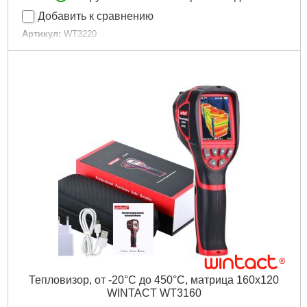
Добавить к сравнению
Артикул:
WT3220
Код товара:
22.70.41
Диапазон измерений:
-20~450 °C
Температурная чувствительность:
70 мK
Коэффициент излучения (EMS):
0.1~1.0
Погрешность:
±2 %
Фокусное расстояние:
0.5 м
Поле зрения (FOV):
35°×26°
Спектральный диапазон:
8-14 мкм
Размер экрана:
2.8 "
Разрешение детектора:
220х160
Частота обновления экрана:
9 Гц
Интерфейс:
USB
Тип питания:
Аккумулятор 18650 Li-Ion
Размеры:
69x225x93 мм
Вес:
0.33 кг
Гарантия:
12 месяцев
Тепловизор, от -20°С до 450°С, матрица 160х120
Подробнее...
WINTACT WT3160