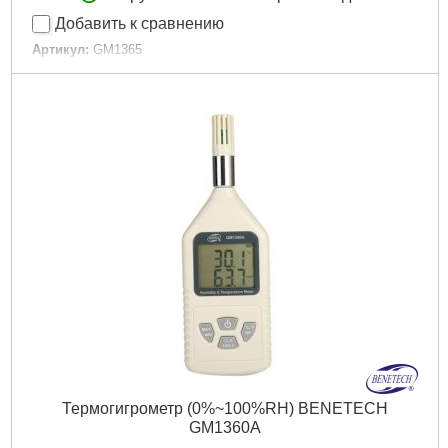
Добавить к сравнению
Артикул:
GM1365
Код товара:
22.64.87
Габариты упаковки:
150x100x30 мм
Вес брутто:
200 г
Подробнее...
Термогигрометр (0%~100%RH) BENETECH
GM1360A