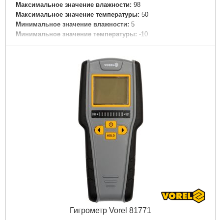
Максимальное значение влажности:
98
Максимальное значение температуры:
50
Минимальное значение влажности:
5
Минимальное значение температуры:
-10
Напряжение:
1.5 В
Питание:
Батарейки одноразовые
Погрешность, +/-:
4 %
Tип:
Термогигрометр
Габариты упаковки:
160x60x40 мм
Вес брутто:
123 г
Подробнее...
Гигрометр Vorel 81771