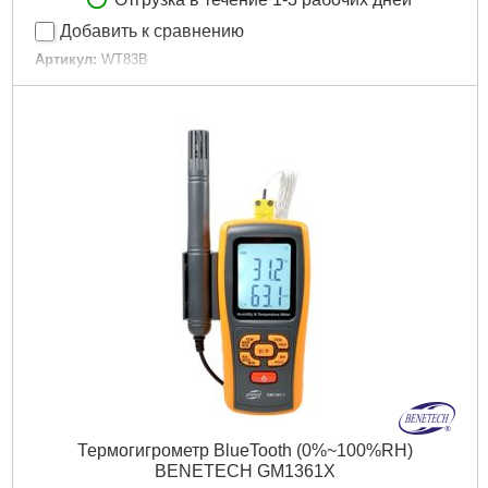
Добавить к сравнению
Артикул:
WT83B
Код товара:
22.64.92
Габариты упаковки:
220x120x40 мм
Вес брутто:
220 г
Подробнее...
Термогигрометр BlueTooth (0%~100%RH)
BENETECH GM1361X