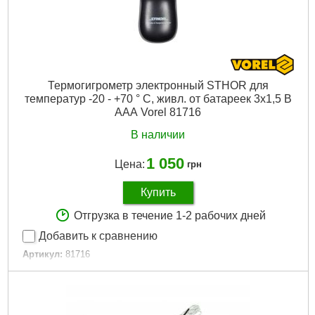
Термогигрометр электронный STHOR для
температур -20 - +70 ° С, живл. от батареек 3х1,5 В
ААА Vorel 81716
В наличии
1 050
Цена:
грн
Купить
Отгрузка в течение 1-2 рабочих дней
Добавить к сравнению
Артикул:
81716
Код товара:
26.50.57
Габариты упаковки:
250x115x45 мм
Вес брутто:
250 г