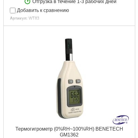
Отгрузка в течение 1-3 рабочих дней
Добавить к сравнению
Артикул:
WT83
Код товара:
22.64.93
Габариты упаковки:
260x120x45 мм
Вес брутто:
750 г
Подробнее...
Термогигрометр (0%RH~100%RH) BENETECH
GM1362