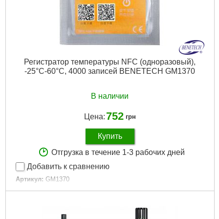
Регистратор температуры NFC (одноразовый),
-25°C-60°C, 4000 записей BENETECH GM1370
В наличии
752
Цена:
грн
Купить
Отгрузка в течение 1-3 рабочих дней
Добавить к сравнению
Артикул:
GM1370
Код товара:
26.48.32
Tип:
Термометр
Единица измерения:
°С
Минимальный диапазон измерений:
-25