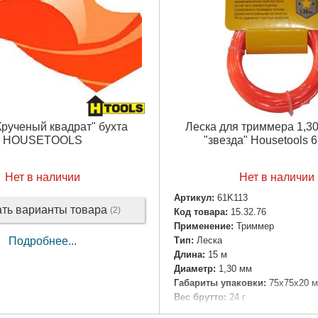
Крученый квадрат" бухта
Леска для триммера 1,30
HOUSETOOLS
"звезда" Housetools 
Нет в наличии
Нет в наличии
Артикул:
61K113
ать варианты товара
(2)
Код товара:
15.32.76
Применение:
Триммер
Тип:
Леска
Подробнее...
Длина:
15 м
Диаметр:
1,30 мм
Габариты упаковки:
75x75x20 
Вес брутто:
24 г