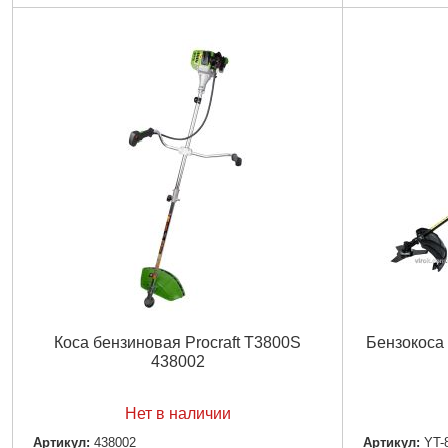
Рабочий объем двигателя:
52 СС
Скорость вр
Уровень звукового давления:
LpA = 105 дБ
Ширина срез
(А), К = ± 3 дБ (А)
Объем топли
Уровень звуковой мощности:
LwA = 104 дБ
Комплектаци
(А), К = ± 3 дБ (А)
лепестковый 
Диаметр штанги:
28 мм
твердосплавн
Количество зубьев на валу штанги:
9 шт
плечевой рем
Длина штанги:
150 см
Гарантия:
12
Максимальное число оборотов:
9000 об/мин
Габариты уп
Автоматическая катушка:
1 шт
Вес брутто:
1
Диск:
2 Победитовых 40Т, диск 3Т
Емкость для замешивания:
1 шт
Защитный кожух:
1 шт
Ремень-рюкзак:
1 шт
Руководство по эксплуатации:
Есть
Сумка с ручным инструментом:
Есть
Габариты упаковки:
320x340x250 мм
Коса бензиновая Procraft T3800S
Бензокоса 2
Вес брутто:
8,900 г
438002
Подробнее...
Нет в наличии
Артикул:
438002
Артикул:
YT-