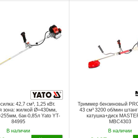
Тип двигателя:
бензиновый,
я:
бензиновый,
одноцилиндровый 2-тактный
вый 2-тактный
Объем двигателя:
52 куб.см
теля:
52 куб.см
Мощность:
1850 Вт
850 Вт
Тип запуска:
ручной вытяжной с
ручной вытяжной стартер
Объем топливного бака:
0.95 л
вного бака:
1,2 л
Гарантия:
12 мес.
я:
катушка, фреза 40 зубъев,
Комплектация:
катушка, 3-х ло
 ранцевый ремень
плечевой ремень
года
Габариты упаковки:
1650x330x
аковки:
1650x334x300 мм
Вес брутто:
8,400 г
0,100 г
Подробнее...
Подробнее...
илка: 42,7 см³, 1,25 кВт.
Триммер бензиновый PRO
я зона: жилкой Ø=430мм,
43 см³ 3200 об/мин штан
255мм, бак-0,85л Yato YT-
катушка+диск MAST
84995
MBC4303
В наличии
В наличии