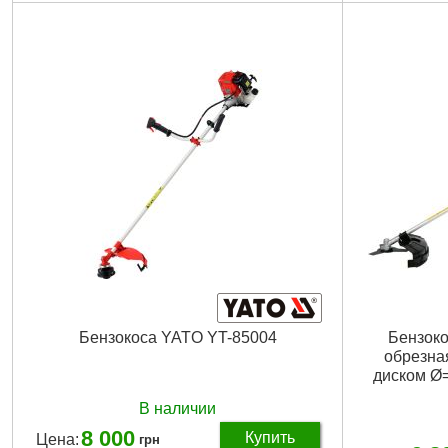
Вес брутто:
11,300 г
Тип двигател
одноцилиндро
Подробнее...
Объем двига
Мощность:
1
Тип запуска:
Объем топли
Комплектаци
двухплечевой
Гарантия:
3 
Габариты уп
Вес брутто:
1
Бензокоса YATO YT-85004
Бензокос
обрезна
диском Ø=
В наличии
8 000
Купить
Цена:
грн