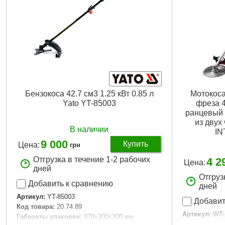
Бензокоса 42.7 см3 1.25 кВт 0.85 л
Мотокоса 
Yato YT-85003
фреза 4
ранцевый 
из двух 
В наличии
IN
9 000
Купить
Цена:
грн
Отгрузка в течение 1-2 рабочих
4 2
Цена:
дней
Отгруз
Добавить к сравнению
дней
Артикул:
YT-85003
Добавит
Код товара:
20.74.89
Артикул:
WT-
Габариты упаковки:
970x300x300 мм
Код товара: