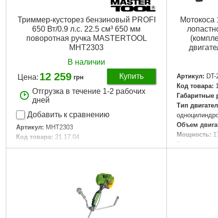
Триммер-кусторез бензиновый PROFI
Мотокоса 1
650 Вт/0.9 л.с. 22.5 см³ 650 мм
лопастн
поворотная ручка MASTERTOOL
(компле
MHT2303
двигате
В наличии
12 259
Купить
Артикул:
DT-
Цена:
грн
Код товара:
Отгрузка в течение 1-2 рабочих
Габаритные 
дней
Тип двигател
Добавить к сравнению
одноцилиндро
Объем двига
Артикул:
MHT2303
Мощность:
1
Код товара:
21.17.04
Тип запуска:
Вес:
8 кг
Объем топли
Мощность, Вт:
1 650
Гарантия:
12
Объём двигателя, куб.см:
22,5
Комплектаци
плечевой рем
Подробнее...
Вес:
8,400 кг
Объем:
0,043