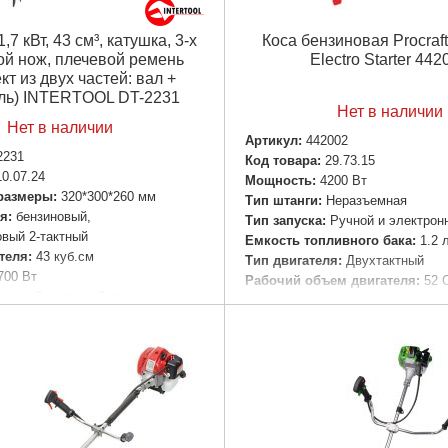
,7 кВт, 43 см³, катушка, 3-х
Коса бензиновая Procraf
ой нож, плечевой ремень
Electro Starter 442
кт из двух частей: вал +
ль) INTERTOOL DT-2231
Нет в наличии
Нет в наличии
Артикул:
442002
2231
Код товара:
29.73.15
10.07.24
Мощность:
4200 Вт
размеры:
320*300*260 мм
Тип штанги:
Неразъемная
я:
бензиновый,
Тип запуска:
Ручной и электрон
вый 2-тактный
Емкость топливного бака:
1.2 
теля:
43 куб.см
Тип двигателя:
Двухтактный
700 Вт
Рабочий объем двигателя:
52 
ручной вытяжной стартер
Максимальный диаметр режущ
вного бака:
0.95 л
мм
 мес.
Уровень звукового давления:
я:
катушка, 3-х лопастной нож,
(А), К = ± 3 дБ (А)
ень
Диаметр штанги:
28 мм
Количество зубьев на валу шта
858 куб.м
Длина штанги:
150 см
Максимальное число оборотов