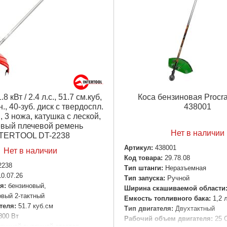
Подробнее...
Автоматическая катушка:
1 шт
Диск:
2 Победитовых 40Т, диск 
Емкость для замешивания:
1 
Защитный кожух:
1 шт
Ремень-рюкзак:
Нового типа 1 
Руководство по эксплуатации:
Сумка с ручным инструментом
Габариты упаковки:
320x340x2
Вес брутто:
9,700 г
8 кВт / 2.4 л.c., 51.7 см.куб,
Коса бензиновая Procra
., 40-зуб. диск с твердоспл.
438001
Подробнее...
 3 ножа, катушка с леской,
вый плечевой ремень
Нет в наличии
TERTOOL DT-2238
Артикул:
438001
Нет в наличии
Код товара:
29.78.08
2238
Тип штанги:
Неразъемная
10.07.26
Тип запуска:
Ручной
я:
бензиновый,
Ширина скашиваемой области
вый 2-тактный
Емкость топливного бака:
1,2 
теля:
51.7 куб.см
Тип двигателя:
Двухтактный
800 Вт
Рабочий объем двигателя:
25 
ручной вытяжной стартер