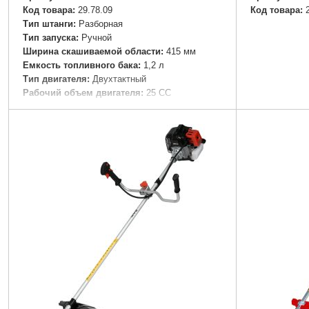
Код товара:
29.78.09
Код товара:
Тип штанги:
Разборная
Тип запуска:
Ручной
Ширина скашиваемой области:
415 мм
Емкость топливного бака:
1,2 л
Тип двигателя:
Двухтактный
Рабочий объем двигателя:
25 СС
Уровень звукового давления:
LpA = 105 дБ
(А), К = ± 3 дБ (А)
Уровень звуковой мощности:
LwA = 104 дБ
(А), К = ± 3 дБ (А)
Диаметр штанги:
26 мм
Количество зубьев на валу штанги:
9 шт
Максимальное число оборотов:
10000 об/
мин
Автоматическая катушка:
1 шт
Диск:
1 Победитовый 40Т, диск 3Т
Емкость для замешивания:
1 шт
Защитный кожух:
1 шт
Ремень-рюкзак:
1 шт
Руководство по эксплуатации:
Есть
Сумка с ручным инструментом:
Есть