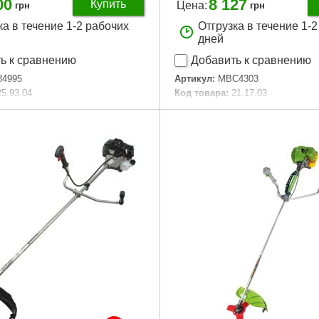
00
8 127
Купить
Цена:
грн
грн
ка в течение 1-2 рабочих
Отгрузка в течение 1-
дней
ь к сравнению
Добавить к сравнению
84995
Артикул:
MBC4303
25.93.04
Код товара:
21.17.03
Вес:
21.7 кг
Подробнее...
Мощность, Вт:
1 400
Объём двигателя, куб.см:
43
Объём топливного бака, л:
1,2
RPM:
3 200
Подробнее...