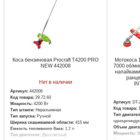
Коса бензиновая Procraft T4200 PRO
Мотокоса 1.
NEW 442008
7000 об/мин
напайками,
ранце
Нет в наличии
IN
Артикул:
442008
Код товара:
29.72.60
Артикул:
DT-
Мощность:
4200 Вт
Код товара:
Тип штанги:
Неразъемная
Тип двигател
Тип запуска:
Ручной
одноцилиндро
Ширина скашиваемой области:
415 мм
Объем двига
Емкость топливного бака:
1.2 л
Мощность:
1
Тип двигателя:
Двухтактный
Тип запуска: