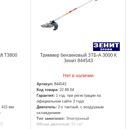
Длина штанги:
150 см
3Т
Максимальное число оборотов:
10500 об/
шт
мин
Автоматическая катушка:
1 шт
шт
Диск:
2 Победитовых 40Т, диск 3Т
Есть
Емкость для замешивания:
1 шт
:
Есть
Защитный кожух:
1 шт
50 мм
Ремень-рюкзак:
Нового типа 1 шт
Руководство по эксплуатации:
Есть
ft T3800
Триммер бензиновый ЗТБ-А 3000 К
Сумка с ручным инструментом:
Есть
Зенит 844543
Штанги:
1 шт - Разборная
Габариты упаковки:
330x330x250 мм
Вес брутто:
9,500 г
Нет в наличии
Артикул:
844543
Подробнее...
Код товара:
22.89.04
Гарантия:
1 год, при регистрации на
официальном сайте 3 года
:
415 мм
Двигатель:
2-х тактный, с воздушным
л
охлаждением
Тип зажигания:
Электронный
СС
Объем двигателя:
52 см³