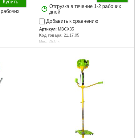
Купить
Отгрузка в течение 1-2 рабочих
2 рабочих
дней
Добавить к сравнению
Артикул:
MBCX35
Код товара:
21.17.05
Вес:
26.8 кг
Мощность, Вт:
900
Объём двигателя, куб.см:
35,8
Объём топливного бака, л:
0,65
RPM:
3 200
Подробнее...