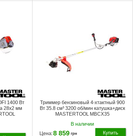
Подробнее...
тартер
пастной нож,
250 мм
FI 1400 Вт
Триммер бензиновый 4-хтактный 900
га 28х2 мм
Вт 35.8 см³ 3200 об/мин катушка+диск
ERTOOL
MASTERTOOL MBCX35
В наличии
8 859
Купить
Цена:
грн