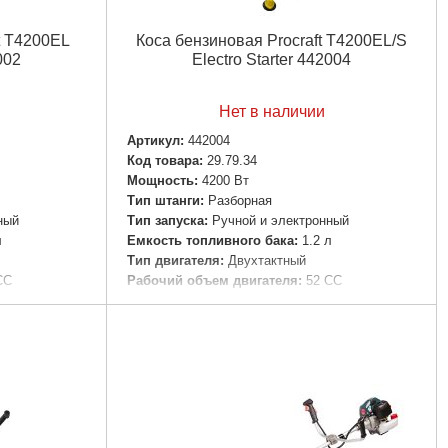
t T4200EL
Коса бензиновая Procraft T4200EL/S
002
Electro Starter 442004
Нет в наличии
Артикул:
442004
Код товара:
29.79.34
Мощность:
4200 Вт
Тип штанги:
Разборная
ный
Тип запуска:
Ручной и электронный
л
Емкость топливного бака:
1.2 л
Тип двигателя:
Двухтактный
СС
Рабочий объем двигателя:
52 СС
его ножа:
254
Максимальный диаметр режущего ножа:
254
мм
LpA = 105 дБ
Уровень звукового давления:
LpA = 114 дБ
(А), К = ± 3 дБ (А)
Максимальная производительность
нги:
9 шт
двигателя:
1,25/6000
Диаметр штанги:
28 мм
:
9000 об/мин
Количество зубьев на валу штанги:
9 шт