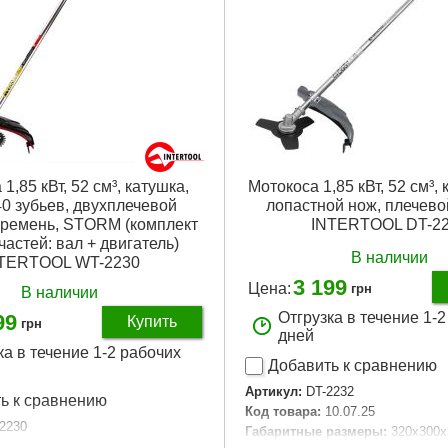
1,85 кВт, 52 см³, катушка,
Мотокоса 1,85 кВт, 52 см³, 
0 зубьев, двухплечевой
лопастной нож, плечево
ремень, STORM (комплект
INTERTOOL DT-2
частей: вал + двигатель)
В наличии
TERTOOL WT-2230
3 199
Цена:
грн
В наличии
Отгрузка в течение 1-
99
Купить
грн
дней
ка в течение 1-2 рабочих
Добавить к сравнению
Артикул:
DT-2232
ь к сравнению
Код товара:
10.07.25
2230
Габаритные размеры:
320x300x
29.08.17