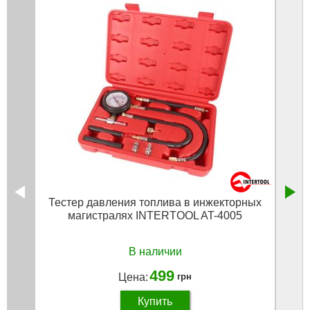
Тестер давления топлива в инжекторных
12 
магистралях INTERTOOL AT-4005
В наличии
499
Цена:
грн
Купить