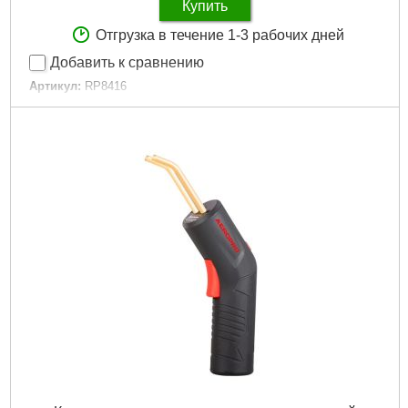
Купить
Отгрузка в течение 1-3 рабочих дней
Добавить к сравнению
Артикул:
RP8416
Код товара:
30.92.01
Емкость бака распылителя:
0.9 л
Рабочее давление:
10 бар
Габариты упаковки:
230x200x110 мм
Вес брутто:
1,395 г
Подробнее...