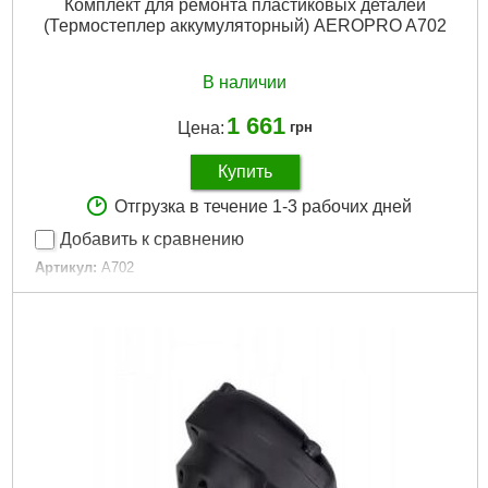
Комплект для ремонта пластиковых деталей
(Термостеплер аккумуляторный) AEROPRO A702
В наличии
1 661
Цена:
грн
Купить
Отгрузка в течение 1-3 рабочих дней
Добавить к сравнению
Артикул:
A702
Код товара:
30.92.02
Мощность:
50 Вт
Максимальная температура жала:
800 град.
Габариты упаковки:
255x255x45 мм
Вес брутто:
745 г
Подробнее...