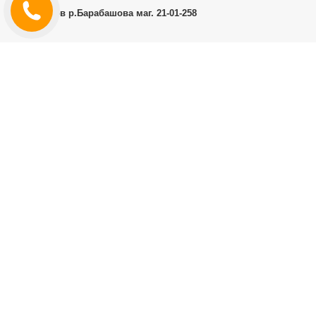
г.Харьков р.Барабашова маг. 21-01-258
ЛИЧНЫЙ КАБИНЕТ
История заказов
Личный Кабинет
ДОПОЛНИТЕЛЬНО
Производители (бренды)
ИНФОРМАЦИЯ
Контакты
Доставка и оплата
Договор публичной оферты
RT.CO.UA