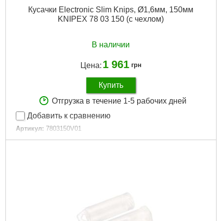
Кусачки Electronic Slim Knips, Ø1,6мм, 150мм
KNIPEX 78 03 150 (с чехлом)
В наличии
1 961
Цена:
грн
Купить
Отгрузка в течение 1-5 рабочих дней
Добавить к сравнению
Артикул:
7803150V01
Код товара:
31.22.32
Покрытие:
Хромирование
Длина общая, мм:
1500
Диаметр кабеля / проволоки / троса, мм:
0,2 - 1,6
Диэлектрическое покрытие:
Нет
Материал рукоятки:
Однокомпонентная
Количество в упаковке, шт:
1
Сечение кабеля / Размер зажима, мм²:
4,0
Тип реза:
Боковой