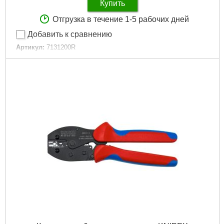
Купить
Отгрузка в течение 1-5 рабочих дней
Добавить к сравнению
Артикул:
7131200R
Код товара:
30.92.91
Покрытие:
Фосфатирование
Длина общая, мм:
200
Диаметр кабеля / проволоки / троса, мм:
6,0
Диэлектрическое покрытие:
Нет
Материал рукоятки:
Однокомпонентная
Количество в упаковке, шт:
1
Тип реза:
Боковой
Габариты упаковки:
210x50x20 мм
Вес брутто:
350 г
Подробнее...