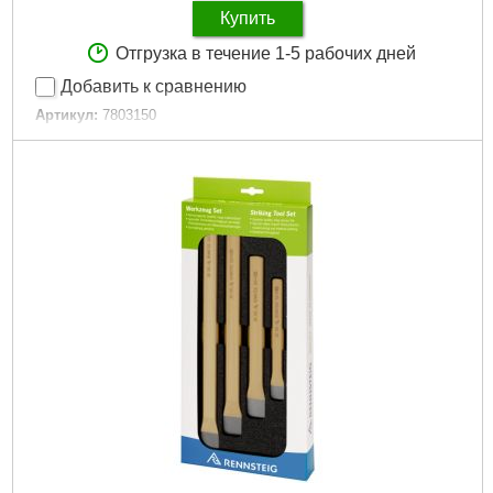
Купить
Отгрузка в течение 1-5 рабочих дней
Добавить к сравнению
Артикул:
7803150
Код товара:
31.22.31
Покрытие:
Хромирование
Длина общая, мм:
150
Диаметр кабеля / проволоки / троса, мм:
0,2 - 1,6
Диэлектрическое покрытие:
Нет
Материал рукоятки:
Однокомпонентная
Количество в упаковке, шт:
1
Сечение кабеля / Размер зажима, мм²:
4,0
Тип реза:
Боковой
Подробнее...