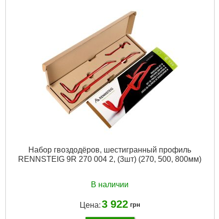
Длина общая, мм:
200
Диэлектрическое покрытие:
Нет
Материал рукоятки:
Двухкомпонентная
Количество в упаковке, шт:
1
Тип реза:
Торцевой
Подробнее...
Набор гвоздодёров, шестигранный профиль
RENNSTEIG 9R 270 004 2, (3шт) (270, 500, 800мм)
В наличии
3 922
Цена:
грн