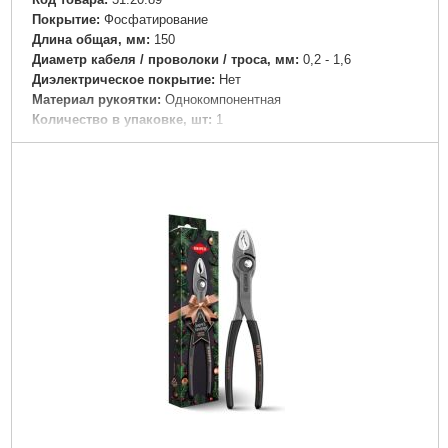
Покрытие:
Фосфатирование
Длина общая, мм:
150
Диаметр кабеля / проволоки / троса, мм:
0,2 - 1,6
Диэлектрическое покрытие:
Нет
Материал рукоятки:
Однокомпонентная
Количество в упаковке, шт:
1
Сечение кабеля / Размер зажима, мм²:
4,0
Тип реза:
Боковой
Габариты упаковки:
170x40x20 мм
Вес брутто:
50 г
Подробнее...