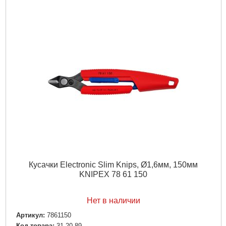
Длина общая, мм:
250
Количество в упаковке, шт:
1
Тип хвостовика / посадки:
SDS-PLUS
Подробнее...
Кусачки Electronic Slim Knips, Ø1,6мм, 150мм
KNIPEX 78 61 150
Нет в наличии
Артикул:
7861150
Код товара:
31.20.89