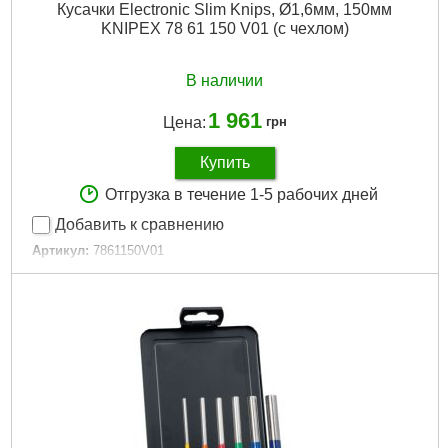
Кусачки Electronic Slim Knips, Ø1,6мм, 150мм
KNIPEX 78 61 150 V01 (с чехлом)
В наличии
1 961
Цена:
грн
Купить
Отгрузка в течение 1-5 рабочих дней
Добавить к сравнению
Артикул:
7861150V01
Код товара:
31.20.90
Покрытие:
Фосфатирование
Длина общая, мм:
150
Диаметр кабеля / проволоки / троса, мм:
0,2 - 1,6
Диэлектрическое покрытие:
Нет
Материал рукоятки:
Двухкомпонентная
Количество в упаковке, шт:
1
Сечение кабеля / Размер зажима, мм²:
4,0
Тип реза:
Боковой