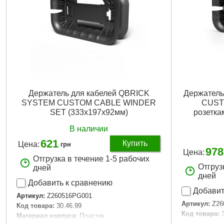
Держатель для кабелей QBRICK
Держател
SYSTEM CUSTOM CABLE WINDER
CUST
SET (333х197х92мм)
розетка
В наличии
621
Купить
Цена:
грн
978
Цена:
Отгрузка в течение 1-5 рабочих
Отгруз
дней
дней
Добавить к сравнению
Добавит
Артикул:
Z260516PG001
Артикул:
Z26
Код товара:
30.46.99
Код товара:
Материал корпуса:
Пластик
Материал ко