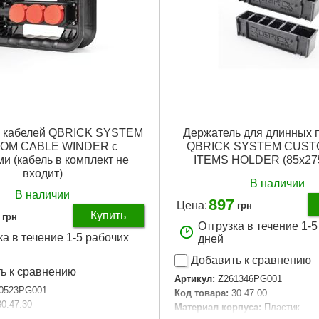
ь кабелей QBRICK SYSTEM
Держатель для длинных 
OM CABLE WINDER с
QBRICK SYSTEM CUST
ми (кабель в комплект не
ITEMS HOLDER (85х27
входит)
В наличии
В наличии
897
Цена:
грн
Купить
грн
Отгрузка в течение 1-
ка в течение 1-5 рабочих
дней
Добавить к сравнению
ь к сравнению
Артикул:
Z261346PG001
0523PG001
Код товара:
30.47.00
30.47.30
Материал корпуса:
Пластик
рпуса:
Пластик