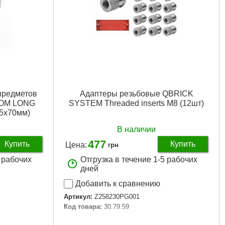
предметов
Адаптеры резьбовые QBRICK
OM LONG
SYSTEM Threaded inserts М8 (12шт)
5х70мм)
В наличии
477
Купить
Купить
Цена:
грн
5 рабочих
Отгрузка в течение 1-5 рабочих
дней
Добавить к сравнению
Артикул:
Z258230PG001
Код товара:
30.79.59