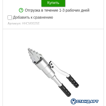
Купить
Отгрузка в течение 1-3 рабочих дней
Добавить к сравнению
Артикул:
HHCM0025E
Код товара:
31.01.84
Усилие обжима:
145 т
Тип привода:
Гидравлический
Максимальный диаметр шланга:
1 "
Гарантийный срок:
24 мес
Дли­на:
305 мм
Ширина:
370 мм
Высота:
270 мм
Минимальный диаметр обжатия:
6 мм
Максимальный диаметр обжатия:
25 мм
Подробнее...