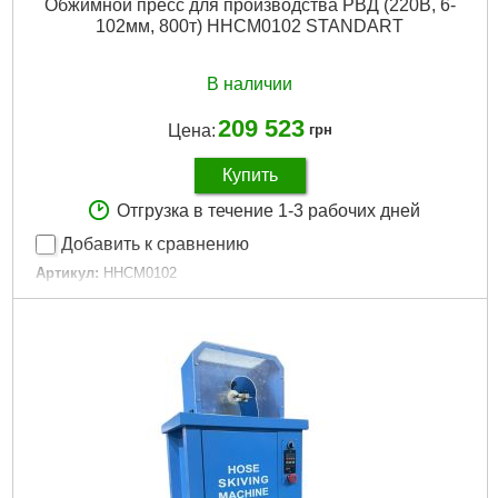
Обжимной пресс для производства РВД (220В, 6-
102мм, 800т) HHCM0102 STANDART
В наличии
209 523
Цена:
грн
Купить
Отгрузка в течение 1-3 рабочих дней
Добавить к сравнению
Артикул:
HHCM0102
Код товара:
31.01.89
Усилие обжима:
800 т
Мощность:
3 кВт
Тип привода:
Гидравлический
Максимальный диаметр шланга:
4 "
Гарантийный срок:
24 мес
Вес:
520 кг
Дли­на:
950 мм
Ширина:
560 мм
Высота:
1200 мм