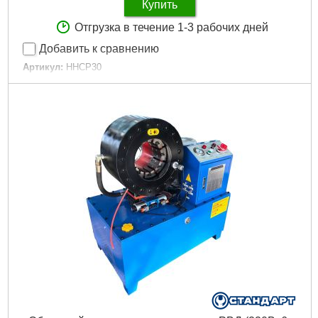
Купить
Отгрузка в течение 1-3 рабочих дней
Добавить к сравнению
Артикул:
HHCP30
Код товара:
31.02.23
Мощность:
5.5 кВт
Тип привода:
Гидравлический
Максимальный диаметр шланга:
3 "
Гарантийный срок:
12 мес
Минимальный диаметр обжатия:
6 мм
Максимальный диаметр обжатия:
76 мм
Подробнее...