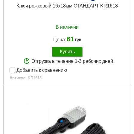
Ключ рожковый 16х18мм СТАНДАРТ KR1618
В наличии
61
Цена:
грн
Купить
Отгрузка в течение 1-3 рабочих дней
Добавить к сравнению
Артикул:
KR1618
Код товара:
31.19.34
Тип ключа:
двухсторонний
Размер min:
16 мм
Размер max:
18 мм
Подробнее...