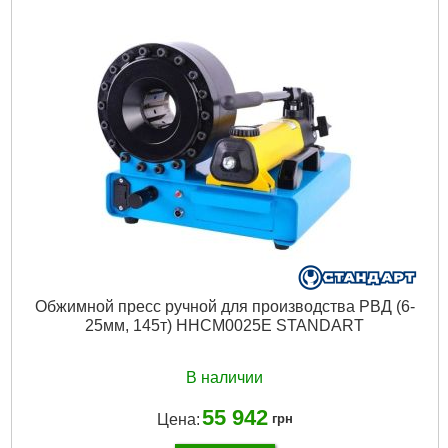
Тип привода:
Гидравлический
Максимальный диаметр шланга:
2 "
Гарантийный срок:
24 мес
Вес:
80 кг
Дли­на:
620 мм
Ширина:
470 мм
Высота:
1050 мм
Минимальный диаметр обжатия:
6 мм
Максимальный диаметр обжатия:
51 мм
Подробнее...
Обжимной пресс ручной для производства РВД (6-
25мм, 145т) HHCM0025E STANDART
В наличии
55 942
Цена:
грн