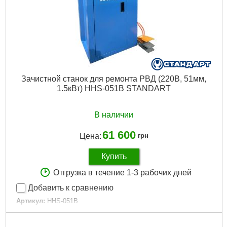
Минимальный диаметр обжатия:
6 мм
Максимальный диаметр обжатия:
102 мм
Подробнее...
Зачистной станок для ремонта РВД (220В, 51мм,
1.5кВт) HHS-051B STANDART
В наличии
61 600
Цена:
грн
Купить
Отгрузка в течение 1-3 рабочих дней
Добавить к сравнению
Артикул:
HHS-051B
Код товара:
31.01.90
Мощность:
1.5 кВт