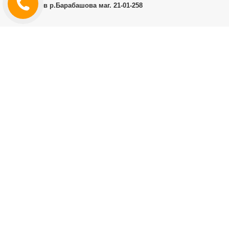
г.Харьков р.Барабашова маг. 21-01-258
ЛИЧНЫЙ КАБИНЕТ
История заказов
Личный Кабинет
ДОПОЛНИТЕЛЬНО
Производители (бренды)
ИНФОРМАЦИЯ
Контакты
Доставка и оплата
Договор публичной оферты
RT.CO.UA