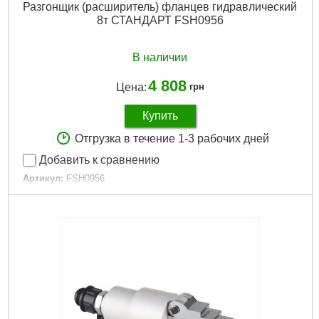
Разгонщик (расширитель) фланцев гидравлический
8т СТАНДАРТ FSH0956
В наличии
4 808
Цена:
грн
Купить
Отгрузка в течение 1-3 рабочих дней
Добавить к сравнению
Артикул:
FSH0956
Код товара:
31.01.83
Максимальное усилие:
8 т
Вес:
2.8 кг
Подробнее...