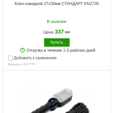
Ключ накидной 27х30мм СТАНДАРТ KN2730
В наличии
337
Цена:
грн
Купить
Отгрузка в течение 1-3 рабочих дней
Добавить к сравнению
Артикул:
KN2730
Код товара:
31.19.24
Тип ключа:
двухсторонний
Размер min:
27 мм
Размер max:
30 мм
Подробнее...