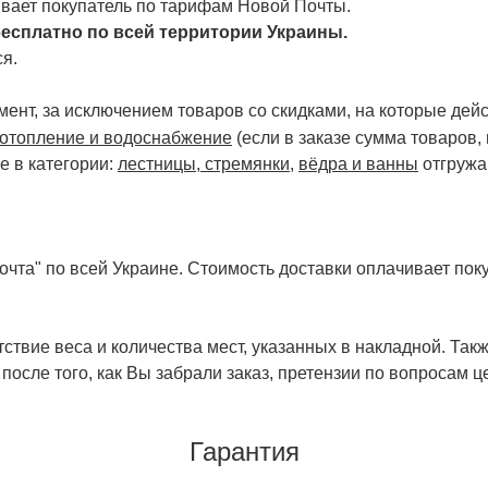
чивает покупатель по тарифам Новой Почты.
есплатно по всей территории Украины.
я.
ент, за исключением товаров со скидками, на которые дейст
отопление и водоснабжение
(если в заказе сумма товаров,
е в категории:
лестницы, стремянки
,
вёдра и ванны
отгружа
чта" по всей Украине. Стоимость доставки оплачивает поку
ствие веса и количества мест, указанных в накладной. Так
 после того, как Вы забрали заказ, претензии по вопросам ц
Гарантия