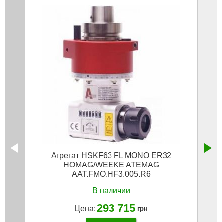
Агрегат HSKF63 FL MONO ER32
Сте
HOMAG/WEEKE ATEMAG
AAT.FMO.HF3.005.R6
В наличии
293 715
Цена:
грн