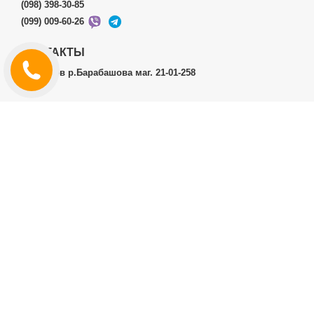
(098) 398-30-85
(099) 009-60-26
КОНТАКТЫ
г.Харьков р.Барабашова маг. 21-01-258
ЛИЧНЫЙ КАБИНЕТ
История заказов
Личный Кабинет
ДОПОЛНИТЕЛЬНО
Производители (бренды)
ИНФОРМАЦИЯ
Контакты
Доставка и оплата
Договор публичной оферты