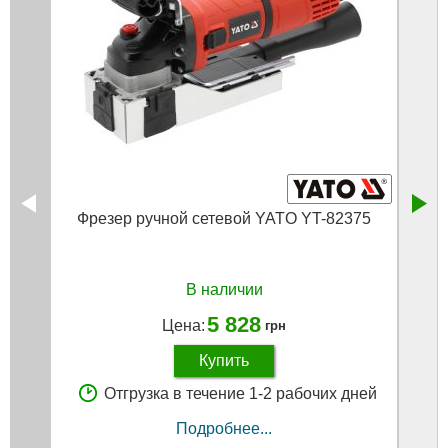
Фрезер ручной сетевой YATO YT-82375
М
В наличии
5 828
Цена:
грн
Купить
Отгрузка в течение 1-2 рабочих дней
Подробнее...