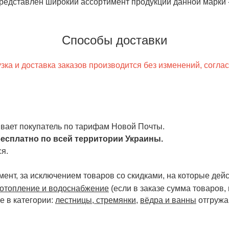
редставлен широкий ассортимент продукции данной марки 
Способы доставки
ка и доставка заказов производится без изменений, согла
чивает покупатель по тарифам Новой Почты.
есплатно по всей территории Украины.
я.
ент, за исключением товаров со скидками, на которые дейст
отопление и водоснабжение
(если в заказе сумма товаров,
е в категории:
лестницы, стремянки
,
вёдра и ванны
отгружа