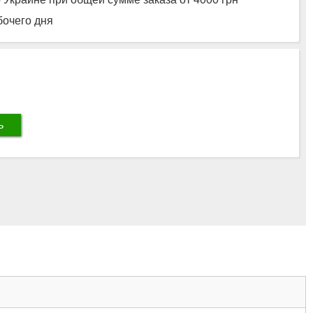
бочего дня
ь