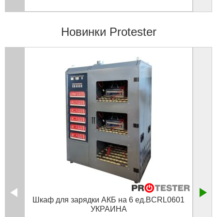
Новинки Protester
Шкаф для зарядки АКБ на 6 ед.BCRL0601
А
УКРАИНА
ла